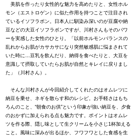
美肌を作ったり女性的な魅力を高めたりと、女性ホル
モン（エストロゲン）に似た作用を持つことで注目され
ているイソフラボン。日本人に馴染み深いのが豆腐や納
豆などの大豆イソフラボンですが、川村さんもそのパワ
ーを実感した女性のひとり。「以前ホルモンバランスの
乱れからお肌がカサカサになり突然敏感肌に悩まされて
いた時に…豆乳を飲んだり、納得を食べたりと、大豆を
意識して摂取していたらお肌が自然とキレイに戻りまし
た」（川村さん）。
そんな川村さんが今回紹介してくれたのはオムレツに
納豆を乗せ、ネギを散らす和のレシピ。お手軽さはもち
ろんのこと、“朝食のお供”という印象が強い納豆を、夕食
のおかずに加えられる点も魅力です。ポイントはオムレ
ツを作る際、隠し味として生クリームを小さじ1杯加える
こと。風味に深みが出るほか、フワフワとした食感を生