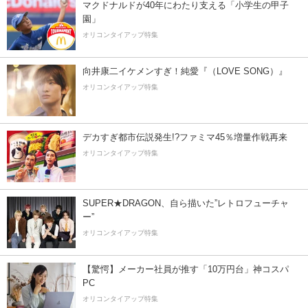
マクドナルドが40年にわたり支える「小学生の甲子
園」
オリコンタイアップ特集
向井康二イケメンすぎ！純愛『（LOVE SONG）』
オリコンタイアップ特集
デカすぎ都市伝説発生!?ファミマ45％増量作戦再来
オリコンタイアップ特集
SUPER★DRAGON、自ら描いた”レトロフューチャ
ー”
オリコンタイアップ特集
【驚愕】メーカー社員が推す「10万円台」神コスパ
PC
オリコンタイアップ特集