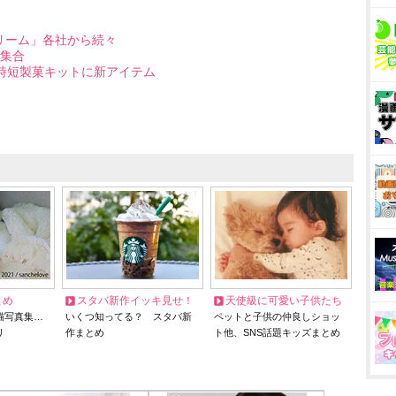
リーム」各社から続々
集合
時短製菓キットに新アイテム
とめ
スタバ新作イッキ見せ！
天使級に可愛い子供たち
猫写真集…
いくつ知ってる？ スタバ新
ペットと子供の仲良しショッ
リ
作まとめ
ト他、SNS話題キッズまとめ