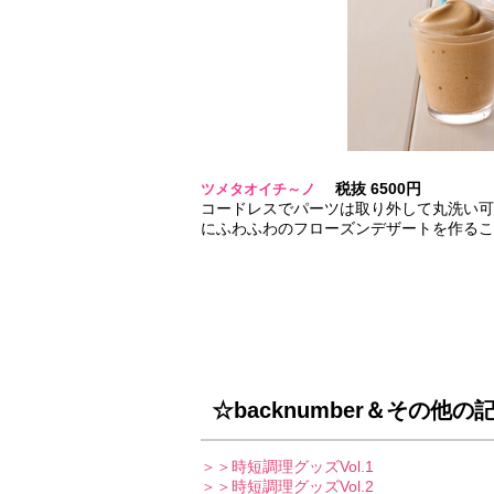
税抜 6500円
ツメタオイチ～ノ
コードレスでパーツは取り外して丸洗い可
にふわふわのフローズンデザートを作るこ
☆backnumber＆その他の
＞＞時短調理グッズVol.1
＞＞時短調理グッズVol.2