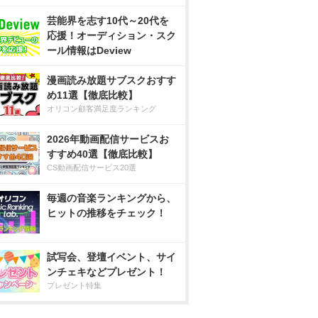
芸能界を志す10代～20代を
応援！オーディション・スク
ール情報はDeview
漫画読み放題サブスクおすす
め11選【徹底比較】
オリコン顧客満足度ランキング
2026年動画配信サービスお
すすめ40選【徹底比較】
CS動画配信サービス20選
毎週の音楽ランキングから、
ヒットの推移をチェック！
試写会、登壇イベント、サイ
ンチェキなどプレゼント！
プレゼント特集