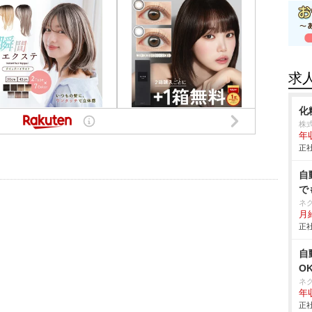
求
化
株
年
正社
自
で
ネ
月給
正社
自
O
ネ
年収
正社