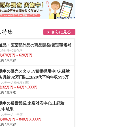
人特集
さらに見る
粧品・医薬部外品の商品開発/管理職候補
式会社千代田化学
収470万円～620万円
員 / 東京都
動車の販売スタッフ/積極採用中!/未経験
も月給32万円以上!/20代平均年収555万
クステージ札幌厚別店
32万円～64万4,000円
員 / 北海道
動車の反響営業/来店対応中心/未経験
K/中域型
クステージ小平店
406万円～849万8,000円
員 / 東京都