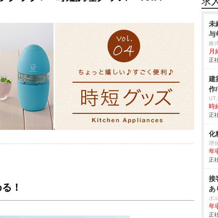
求
未
与
株
月
正社
建
作
U
時給
正社
化
堺
年
正社
接
める！
あ
ボ
年収
正社