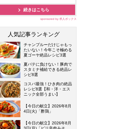
続きはこちら
sponsored by 求人ボックス
人気記事ランキング
チャンプルーだけじゃもっ
たいない！今年こそ極める
夏ゴーヤ絶品レシピ3選
夏バテに負けない！豚肉で
スタミナ補給できる絶品レ
シピ8選
コスパ最強！ひき肉の絶品
レシピ8選【和・洋・エス
ニック全部うまい】
【今日の献立】2026年8月
4日(火)「酢鶏」
【今日の献立】2026年8月
3日(月)「ピリ辛肉みそ