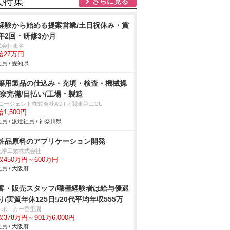
人特集
さらに見る
経験から始める提案営業/土日祝休み・賞
年2回・研修3か月
式会社東名
給27万円
員 / 愛知県
築用製品の仕込み・充填・検査・機械操
/寮完備/日払い/工場・製造
Tエージェント株式会社AGT南関東第二CU
1,500円
員 / 派遣社員 / 神奈川県
粧品原料のアプリケーション開発
化学工業株式会社
収450万円～600万円
員 / 大阪府
客・販売スタッフ/職種経験者は給与優遇
り/実質年休125日!/20代平均年収555万
ルボ・カー香里園
378万円～901万6,000円
員 / 大阪府