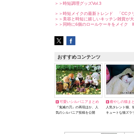
＞＞時短調理グッズVol.3
＞＞時短メイクの最新トレンド 「CCク
＞＞美容と時短に嬉しいキッチン雑貨が大
＞＞同時に6個のロールケーキをメイク 
おすすめコンテンツ
可愛いシルバニアまとめ
癒やしの猫ま
『鬼滅の刃』の再現ほか、人
人気タレント猫、
気のシルバニア投稿を公開
キュートな猫ズラ