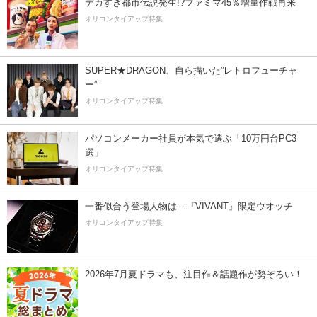
デカすぎ都市伝説発生!?ファミマ45％増量作戦再来
オリコンタイアップ特集
SUPER★DRAGON、自ら描いた”レトロフューチャ
ー”
オリコンタイアップ特集
パソコンメーカー社員が本気で選ぶ「10万円台PC3
選」
オリコンタイアップ特集
一番似合う登場人物は…『VIVANT』限定ウオッチ
オリコンタイアップ特集
2026年7月夏ドラマも、注目作＆話題作が勢ぞろい！