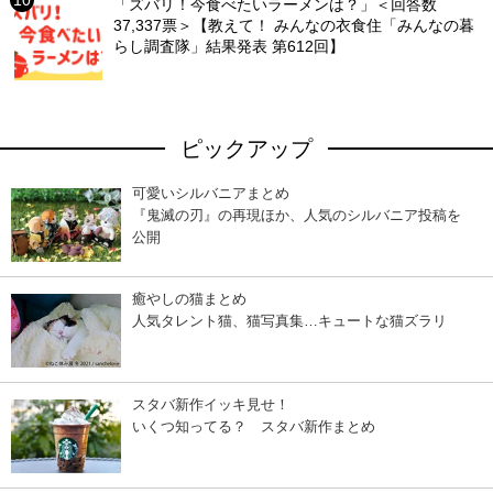
「ズバリ！今食べたいラーメンは？」＜回答数
37,337票＞【教えて！ みんなの衣食住「みんなの暮
らし調査隊」結果発表 第612回】
ピックアップ
可愛いシルバニアまとめ
『鬼滅の刃』の再現ほか、人気のシルバニア投稿を
公開
癒やしの猫まとめ
人気タレント猫、猫写真集…キュートな猫ズラリ
スタバ新作イッキ見せ！
いくつ知ってる？ スタバ新作まとめ