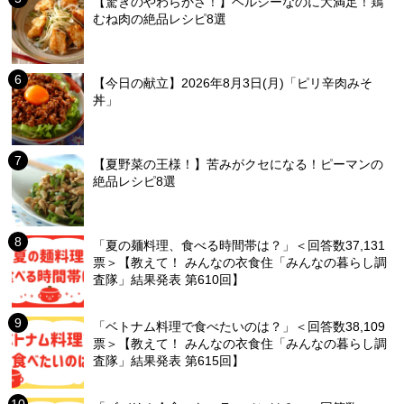
【驚きのやわらかさ！】ヘルシーなのに大満足！鶏
むね肉の絶品レシピ8選
【今日の献立】2026年8月3日(月)「ピリ辛肉みそ
丼」
【夏野菜の王様！】苦みがクセになる！ピーマンの
絶品レシピ8選
「夏の麺料理、食べる時間帯は？」＜回答数37,131
票＞【教えて！ みんなの衣食住「みんなの暮らし調
査隊」結果発表 第610回】
「ベトナム料理で食べたいのは？」＜回答数38,109
票＞【教えて！ みんなの衣食住「みんなの暮らし調
査隊」結果発表 第615回】