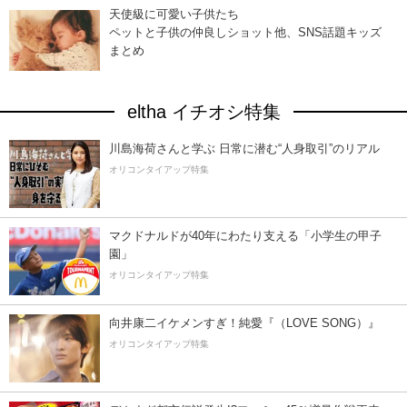
天使級に可愛い子供たち
ペットと子供の仲良しショット他、SNS話題キッズ
まとめ
eltha イチオシ特集
川島海荷さんと学ぶ 日常に潜む“人身取引”のリアル
オリコンタイアップ特集
マクドナルドが40年にわたり支える「小学生の甲子
園」
オリコンタイアップ特集
向井康二イケメンすぎ！純愛『（LOVE SONG）』
オリコンタイアップ特集