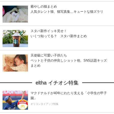
癒やしの猫まとめ
人気タレント猫、猫写真集…キュートな猫ズラリ
スタバ新作イッキ見せ！
いくつ知ってる？ スタバ新作まとめ
天使級に可愛い子供たち
ペットと子供の仲良しショット他、SNS話題キッズ
まとめ
eltha イチオシ特集
マクドナルドが40年にわたり支える「小学生の甲子
園」
オリコンタイアップ特集