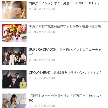
向井康二イケメンすぎ！純愛『（LOVE SONG）』
オリコンタイアップ特集
デカすぎ都市伝説発生!?ファミマ45％増量作戦再来
オリコンタイアップ特集
SUPER★DRAGON、自ら描いた”レトロフューチャ
ー”
オリコンタイアップ特集
CROWN HEAD、結成1周年で見えた”バンドらしさ”
オリコンタイアップ特集
【驚愕】メーカー社員が推す「10万円台」神コスパ
PC
オリコンタイアップ特集