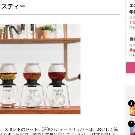
イスティー
エ
年
株
月
正社
屋
株
月給
正社
、スタンドのセット。球体のティードリッパーは、おいしく淹
こりやすい設計で、誰でも簡単に香り高くおいしい紅茶を楽しむ