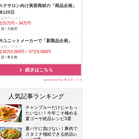
ステサロン向け美容商材の「商品企画」
休125日
式会社マッコイ
給25万円～34万円
員 / 大阪府
外ユニットメーカーで「新製品企画」
式会社ハマネツ
34万4,000円～37万9,000円
員 / 東京都
続きはこちら
sponsored by 求人ボックス
人気記事ランキング
チャンプルーだけじゃもっ
たいない！今年こそ極める
夏ゴーヤ絶品レシピ3選
夏バテに負けない！豚肉で
スタミナ補給できる絶品レ