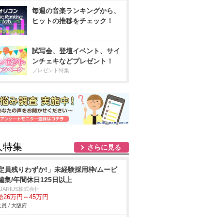
毎週の音楽ランキングから、
ヒットの推移をチェック！
試写会、登壇イベント、サイ
ンチェキなどプレゼント！
プレゼント特集
人特集
さらに見る
定員残りわずか!」未経験採用枠/ムービ
編集/年間休日125日以上
UARIUS株式会社
給26万円～45万円
員 / 大阪府