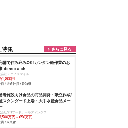
人特集
さらに見る
完備で住み込みOK!カンタン軽作業のお
 denso aichi
式会社テクノスマイル
1,800円
員 / 派遣社員 / 愛知県
齢者施設向け食品の商品開発・献立作成/
証スタンダード上場・大手水産食品メー
ー
式会社STIフードホールディングス
収500万円～650万円
員 / 東京都