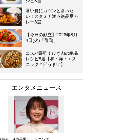
シピ8選
暑い夏にガツンと食べた
い！スタミナ満点絶品夏カ
レー3選
【今日の献立】2026年8月
4日(火)「酢鶏」
コスパ最強！ひき肉の絶品
レシピ8選【和・洋・エス
ニック全部うまい】
エンタメニュース
坂絵莉、4歳長男とランニング