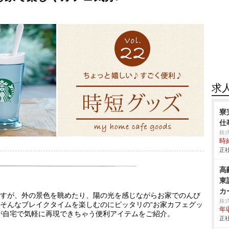
求
寮
仕事
株
時給
正社
高
東
カ
すが、外の景色を眺めたり、陽の光を感じながらお家でのんび
株
そんなブレイクタイムを楽しむのにピッタリの“お家カフェグッ
年
が自宅で気軽に再現できちゃう便利アイテムをご紹介。
正社