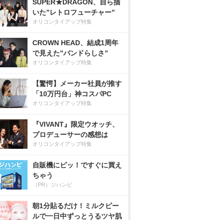
SUPER★DRAGON、自ら描
いた”レトロフューチャー”
オリコンタイアップ特集
CROWN HEAD、結成1周年
で見えた”バンドらしさ”
オリコンタイアップ特集
【驚愕】メーカー社員が推す
「10万円台」神コスパPC
オリコンタイアップ特集
『VIVANT』限定ウオッチ、
プロデューサーの感想は
オリコンタイアップ特集
自販機にピッ！ですぐに買え
ちゃう
（PR）ジハンピ
朝1分貼るだけ！ミルクピー
ルで一日中ずっとうるツヤ肌