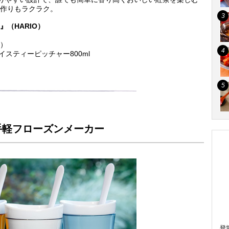
作りもラクラク。
（HARIO）
m）
スティーピッチャー800ml
手軽フローズンメーカー
登