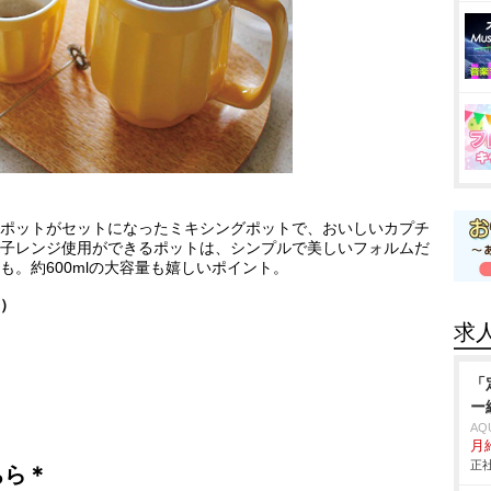
ポットがセットになったミキシングポットで、おいしいカプチ
子レンジ使用ができるポットは、シンプルで美しいフォルムだ
。約600mlの大容量も嬉しいポイント。
）
求
「
ー
AQ
月
正社
ちら＊