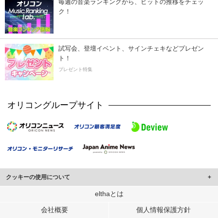
毎週の音楽ランキングから、ヒットの推移をチェッ
ク！
試写会、登壇イベント、サインチェキなどプレゼン
ト！
プレゼント特集
オリコングループサイト
クッキーの使用について
このサイトでは Cookie を使用して、ユーザーに合わせたコンテンツや広告の
elthaとは
表示、ソーシャル メディア機能の提供、広告の表示回数やクリック数の測定を
会社概要
個人情報保護方針
行っています。
また、ユーザーによるサイトの利用状況についても情報を収集し、ソーシャル