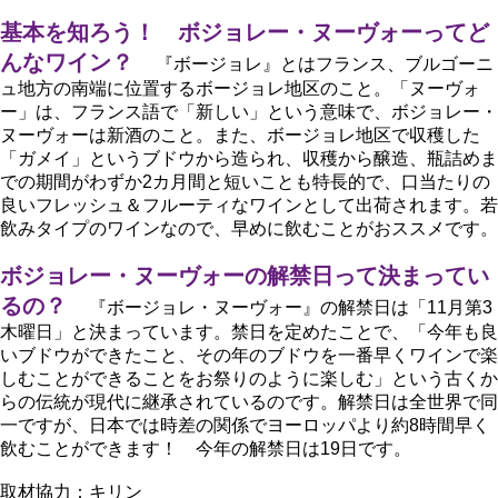
基本を知ろう！ ボジョレー・ヌーヴォーってど
んなワイン？
『ボージョレ』とはフランス、ブルゴーニ
ュ地方の南端に位置するボージョレ地区のこと。「ヌーヴォ
ー」は、フランス語で「新しい」という意味で、ボジョレー・
ヌーヴォーは新酒のこと。また、ボージョレ地区で収穫した
「ガメイ」というブドウから造られ、収穫から醸造、瓶詰めま
での期間がわずか2カ月間と短いことも特長的で、口当たりの
良いフレッシュ＆フルーティなワインとして出荷されます。若
飲みタイプのワインなので、早めに飲むことがおススメです。
ボジョレー・ヌーヴォーの解禁日って決まってい
るの？
『ボージョレ・ヌーヴォー』の解禁日は「11月第3
木曜日」と決まっています。禁日を定めたことで、「今年も良
いブドウができたこと、その年のブドウを一番早くワインで楽
しむことができることをお祭りのように楽しむ」という古くか
らの伝統が現代に継承されているのです。解禁日は全世界で同
一ですが、日本では時差の関係でヨーロッパより約8時間早く
飲むことができます！ 今年の解禁日は19日です。
取材協力：キリン