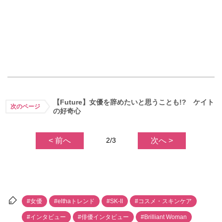
【Future】女優を辞めたいと思うことも!? ケイト
次のページ
の好奇心
< 前へ
2/3
次へ >
#女優
#elthaトレンド
#SK-II
#コスメ・スキンケア
#インタビュー
#俳優インタビュー
#Brilliant Woman