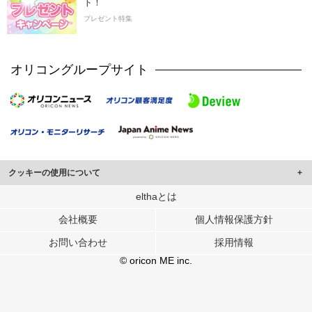
ト！
プレゼント特集
オリコングループサイト
クッキーの使用について
このサイトでは Cookie を使用して、ユーザーに合わせたコンテンツや広告の
elthaとは
表示、ソーシャル メディア機能の提供、広告の表示回数やクリック数の測定を
会社概要
個人情報保護方針
行っています。
また、ユーザーによるサイトの利用状況についても情報を収集し、ソーシャル
お問い合わせ
採用情報
メディアや広告配信、データ解析の各パートナーに提供しています。
各パートナーは、この情報とユーザーが各パートナーに提供した他の情報や、
© oricon ME inc.
ユーザーが各パートナーのサービスを使用したときに収集した他の情報を組み
合わせて使用することがあります。