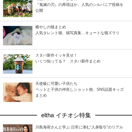
『鬼滅の刃』の再現ほか、人気のシルバニア投稿を
公開
癒やしの猫まとめ
人気タレント猫、猫写真集…キュートな猫ズラリ
スタバ新作イッキ見せ！
いくつ知ってる？ スタバ新作まとめ
天使級に可愛い子供たち
ペットと子供の仲良しショット他、SNS話題キッズ
まとめ
eltha イチオシ特集
川島海荷さんと学ぶ 日常に潜む“人身取引”のリアル