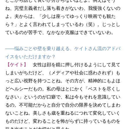
どこから話して良いか分からないほどよ。例えばそう
ね、完璧主義者だし落ち着きがないわ、我慢強くないの
よ。夫からは、「少しは座ってゆっくり映画でも観た
ら？」とよく言われてしまっているわ（笑）。じっとし
ているのが苦手で、なかなか克服はできていないわ。
――悩みごとや壁を乗り越える、ケイトさん流のアドバ
イスをいただけますか？
【ケイト】
女性は顔を鏡に押し付けるようにして見て
しまいがちだけど、（メディアや社会に惑わされず）も
っと広い視野を持つことね。その方が、精神的にもよほ
どヘルシーだもの。私の母はとにかく「ベストを尽くし
なさい」というのが口癖で、私は今もそれを意識してい
るの。不可能だからと自分で自分の限界を決めてしまわ
ないことね。美しさも歳を重ねるにつれて変化していく
ものだけど、変わることを怖がらずに持っているものを