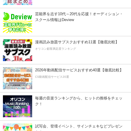
芸能界を志す10代～20代を応援！オーディション・
スクール情報はDeview
漫画読み放題サブスクおすすめ11選【徹底比較】
オリコン顧客満足度ランキング
2026年動画配信サービスおすすめ40選【徹底比較】
CS動画配信サービス20選
毎週の音楽ランキングから、ヒットの推移をチェッ
ク！
試写会、登壇イベント、サインチェキなどプレゼン