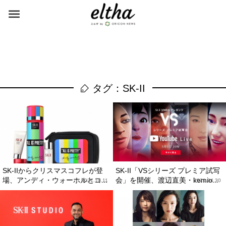
タグ：SK-II
SK-IIからクリスマスコフレが登
SK-II「VSシリーズ プレミア試写
場、アンディ・ウォーホルとコ...
会」を開催、渡辺直美・kemio...
2021.10.11
2021.04.30