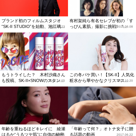
ブランド初のフィルムスタジオ
有村架純ら有名セレブが初の「す
“SK-II STUDIO”を始動、池江璃...
っぴん素肌」撮影に挑戦! “...
2021.03.23
2018.06.08
もうトライした？ 木村沙織さん
この冬パケ買い！【SK-II】人気化
も投稿、SK-II×SNOWのスタン...
粧水から華やかなクリスマス...
2017.12.05
2017.10.20
年齢を重ねるほどキレイに 綾瀬
「年齢って何？」オトナ女子に贈
はるか“うるツヤ肌”に自信の秘密
る話題の動画
2017.09.01
2017.06.22