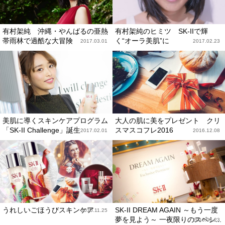
有村架純 沖縄・やんばるの亜熱
有村架純のヒミツ SK-IIで輝
帯雨林で過酷な大冒険
く“オーラ美肌”に
2017.03.01
2017.02.23
美肌に導くスキンケアプログラム
大人の肌に美をプレゼント クリ
「SK-II Challenge」誕生
スマスコフレ2016
2017.02.01
2016.12.08
うれしいごほうびスキンケア
SK-II DREAM AGAIN ～もう一度
2016.11.25
夢を見よう～ 一夜限りのスペシ...
2016.06.23