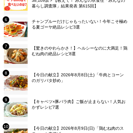
38,109票＞【教えて！ みんなの衣食住「みんなの
暮らし調査隊」結果発表 第615回】
チャンプルーだけじゃもったいない！今年こそ極め
る夏ゴーヤ絶品レシピ3選
【驚きのやわらかさ！】ヘルシーなのに大満足！鶏
むね肉の絶品レシピ8選
【今日の献立】2026年8月8日(土)「牛肉とコーン
のガリバタ炒め」
【キャベツ×豚バラ肉】ご飯が止まらない！人気お
かずレシピ7選
【今日の献立】2026年8月9日(日)「鶏むね肉のス