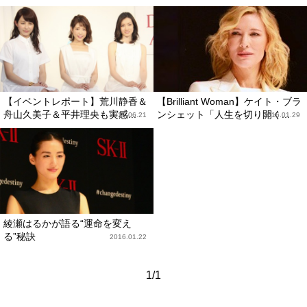
【イベントレポート】荒川静香＆
【Brilliant Woman】ケイト・ブラ
舟山久美子＆平井理央も実感...
ンシェット「人生を切り開く...
2016.06.21
2016.01.29
綾瀬はるかが語る“運命を変え
る”秘訣
2016.01.22
1/1