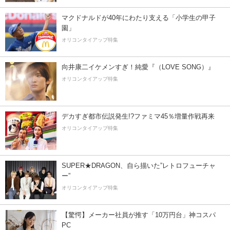
マクドナルドが40年にわたり支える「小学生の甲子
園」
オリコンタイアップ特集
向井康二イケメンすぎ！純愛『（LOVE SONG）』
オリコンタイアップ特集
デカすぎ都市伝説発生!?ファミマ45％増量作戦再来
オリコンタイアップ特集
SUPER★DRAGON、自ら描いた”レトロフューチャ
ー”
オリコンタイアップ特集
【驚愕】メーカー社員が推す「10万円台」神コスパ
PC