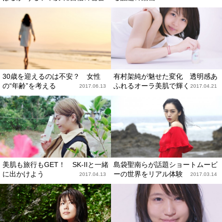
30歳を迎えるのは不安？ 女性
有村架純が魅せた変化 透明感あ
の“年齢”を考える
ふれるオーラ美肌で輝く
2017.06.13
2017.04.21
美肌も旅行もGET！ SK-IIと一緒
島袋聖南らが話題ショートムービ
に出かけよう
ーの世界をリアル体験
2017.04.13
2017.03.14