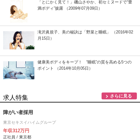
「とにかく見て！」磯山さやか、初セミヌードで“豊
満ボディ”披露 （2009年07月09日）
滝沢眞規子、美の秘訣は「野菜と睡眠」 （2016年02
月15日）
健康美ボディをキープ！ “睡眠”の質を高める5つの
ポイント （2014年10月05日）
さらに見る
求人特集
障がい者採用
東京セキスイハイムグループ
年収312万円
正社員 / 東京都