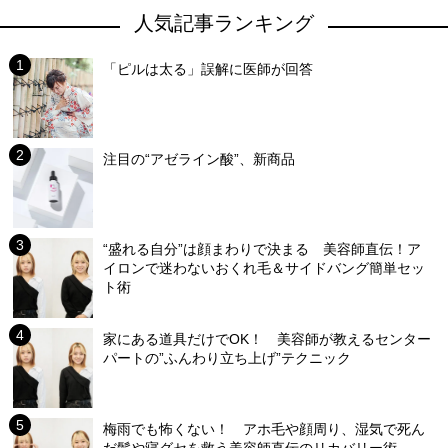
人気記事ランキング
「ピルは太る」誤解に医師が回答
注目の“アゼライン酸”、新商品
“盛れる自分”は顔まわりで決まる 美容師直伝！ア
イロンで迷わないおくれ毛＆サイドバング簡単セッ
ト術
家にある道具だけでOK！ 美容師が教えるセンター
パートの”ふんわり立ち上げ”テクニック
梅雨でも怖くない！ アホ毛や顔周り、湿気で死ん