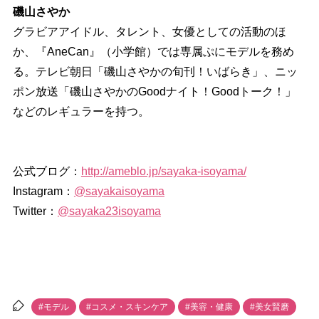
磯山さやか
グラビアアイドル、タレント、女優としての活動のほ
か、『AneCan』（小学館）では専属ぷにモデルを務め
る。テレビ朝日「磯山さやかの旬刊！いばらき」、ニッ
ポン放送「磯山さやかのGoodナイト！Goodトーク！」
などのレギュラーを持つ。
公式ブログ：
http://ameblo.jp/sayaka-isoyama/
Instagram：
@sayakaisoyama
Twitter：
@sayaka23isoyama
#モデル
#コスメ・スキンケア
#美容・健康
#美女賢磨