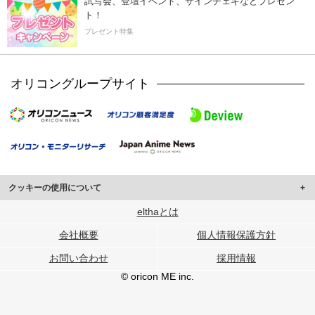
試写会、登壇イベント、サインチェキなどプレゼン
ト！
プレゼント特集
オリコングループサイト
クッキーの使用について
このサイトでは Cookie を使用して、ユーザーに合わせたコンテンツや広告の
elthaとは
表示、ソーシャル メディア機能の提供、広告の表示回数やクリック数の測定を
会社概要
個人情報保護方針
行っています。
また、ユーザーによるサイトの利用状況についても情報を収集し、ソーシャル
お問い合わせ
採用情報
メディアや広告配信、データ解析の各パートナーに提供しています。
各パートナーは、この情報とユーザーが各パートナーに提供した他の情報や、
© oricon ME inc.
ユーザーが各パートナーのサービスを使用したときに収集した他の情報を組み
合わせて使用することがあります。