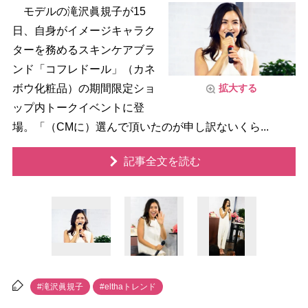
モデルの滝沢眞規子が15
日、自身がイメージキャラク
ターを務めるスキンケアブラ
ンド「コフレドール」（カネ
ボウ化粧品）の期間限定ショ
拡大する
ップ内トークイベントに登
場。「（CMに）選んで頂いたのが申し訳ないくら...
記事全文を読む
#滝沢眞規子
#elthaトレンド