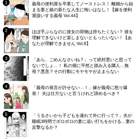
義母の便利屋を卒業してノーストレス！ 離婚から始
まる妻と娘の新たな人生に悔いはなし！【嫁を便利
屋扱いする義母 Vol.44】
ほぼ手ぶらなのに彼女の荷物は持ちたくない？ 彼を
理解できないけど楽しまないともったいない！【あ
なたが理解できません Vol.8】
「あら、ごめんなさいね？」って絶対悪いと思って
ないでしょ…！ 私の畑に平然と踏み入る隣人…無
視？悪意？その行動にモヤモヤが止まらない
「義母の発言が許せない…！」嫁が義母に怒り爆
発！ 夫は仕方ないと言うけれど諦めるべき？
「うるさいから子どもを連れて外に行って？」夫が
睡眠3時間でボロボロの妻に追い打ちをかける…妻の
反撃なるか？