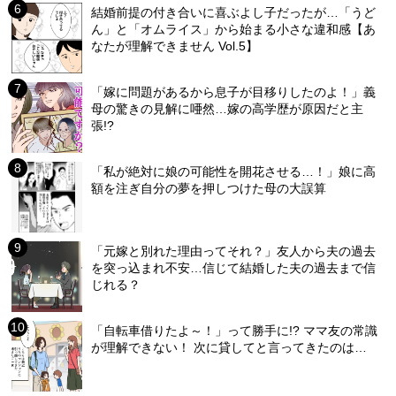
結婚前提の付き合いに喜ぶよし子だったが…「うど
ん」と「オムライス」から始まる小さな違和感【あ
なたが理解できません Vol.5】
「嫁に問題があるから息子が目移りしたのよ！」義
母の驚きの見解に唖然…嫁の高学歴が原因だと主
張!?
「私が絶対に娘の可能性を開花させる…！」娘に高
額を注ぎ自分の夢を押しつけた母の大誤算
「元嫁と別れた理由ってそれ？」友人から夫の過去
を突っ込まれ不安…信じて結婚した夫の過去まで信
じれる？
「自転車借りたよ～！」って勝手に!? ママ友の常識
が理解できない！ 次に貸してと言ってきたのは…