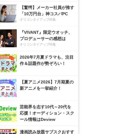
【驚愕】メーカー社員が推す
「10万円台」神コスパPC
オリコンタイアップ特集
『VIVANT』限定ウオッチ、
プロデューサーの感想は
オリコンタイアップ特集
2026年7月夏ドラマも、注目
作＆話題作が勢ぞろい！
【夏アニメ2026】7月期夏の
新アニメを一挙紹介！
芸能界を志す10代～20代を
応援！オーディション・スク
ール情報はDeview
漫画読み放題サブスクおすす