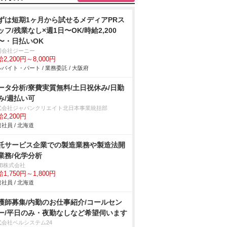
ずは短期1ヶ月から試せるメディアPRス
ッフ/残業なし×週1日〜OK/時給2,200
〜・日払いOK
同会社ジーニー
2,200円～8,000円
バイト・パート / 業務委託 / 大阪府
ータ分析/寮費実質無料/土日祝休み/日勤
み/週払い可
式会社ジャパンクリエイト北日本事業統括部
2,200円
社員 / 北海道
託サービス企業での製造業務や製造法開
業務/化学分析
DB株式会社
1,750円～1,800円
社員 / 北海道
護師募集/内勤のお仕事紹介/コールセン
ー/平日のみ・夜勤なしなど希望伺います
式会社ベルシステム24