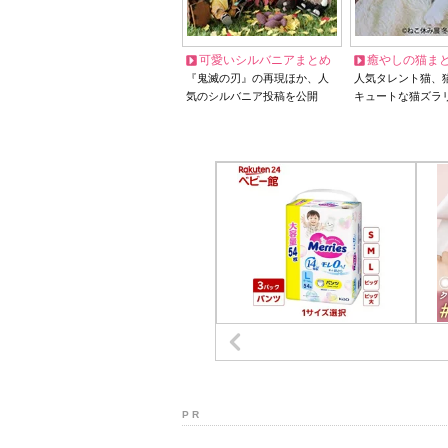
可愛いシルバニアまとめ
癒やしの猫ま
『鬼滅の刃』の再現ほか、人
人気タレント猫、
気のシルバニア投稿を公開
キュートな猫ズラ
P R