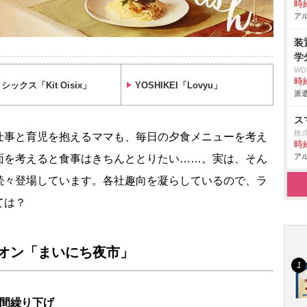
時給
アル
装
学
W
時給
シックス「Kit Oisix」
YOSHIKEI「Lovyu」
派遣
ス
株式
仕事と育児を抱えるママも、毎日の夕食メニューを考え
時給
アル
面を考えると食事はきちんととりたい……。実は、そん
続々登場しています。各社趣向を凝らしているので、ラ
ては？
オン「まいにち夜市」
時間繰り下げ