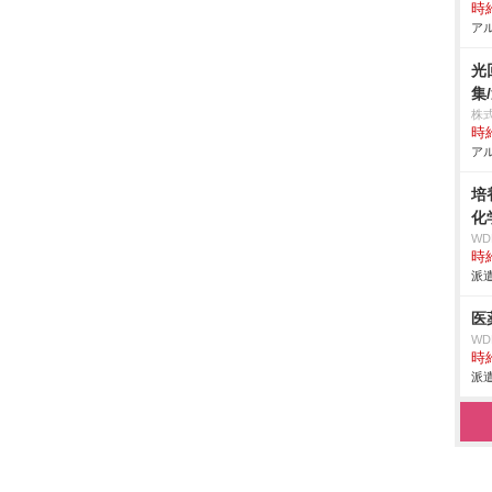
時給
アル
光
集
株
時給
アル
培
化
W
時給
派遣
医
W
時給
派遣