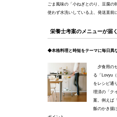
ごま風味の「小ねぎとのり、豆腐の
使わず水洗いしている上、発送直前
栄養士考案のメニューが届く Y
◆本格料理と時短をテーマに毎日異
夕食用のセ
る「Lovy
をレシピ通
理済の「ク
案。例えば
飯のかき揚
ポイント。