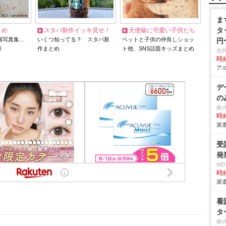
ま
タ
とめ
スタバ新作イッキ見せ！
天使級に可愛い子供たち
猫写真集…
いくつ知ってる？ スタバ新
ペットと子供の仲良しショッ
円
リ
作まとめ
ト他、SNS話題キッズまとめ
合
時給
アル
デ
の
株
時給
派遣
受
発
W
時給
派遣
看
タ
株