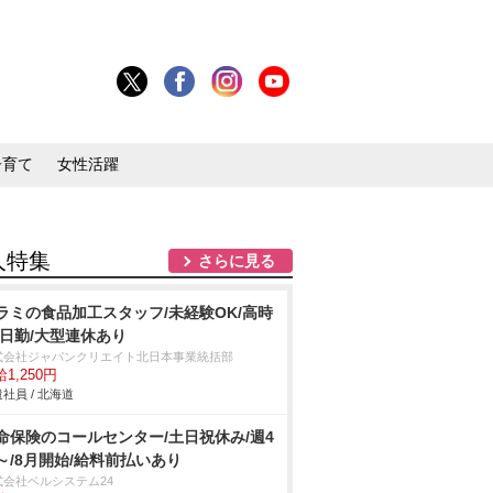
子育て
女性活躍
人特集
さらに見る
ラミの食品加工スタッフ/未経験OK/高時
/日勤/大型連休あり
式会社ジャパンクリエイト北日本事業統括部
1,250円
社員 / 北海道
命保険のコールセンター/土日祝休み/週4
～/8月開始/給料前払いあり
式会社ベルシステム24