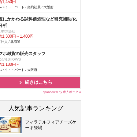
1,450円
バイト・パート / 契約社員 / 大阪府
置にかかわる試料前処理など研究補助/化
分析
DB株式会社
1,300円～1,400円
社員 / 北海道
マホ雑貨の販売スタッフ
会社SHOW’S
1,180円～
バイト・パート / 大阪府
続きはこちら
sponsored by 求人ボックス
人気記事ランキング
フィラデルフィアチーズケ
ーキ登場