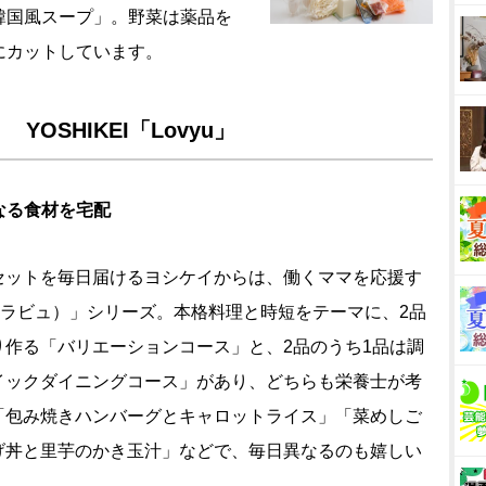
韓国風スープ」。野菜は薬品を
にカットしています。
OSHIKEI「Lovyu」
なる食材を宅配
ットを毎日届けるヨシケイからは、働くママを応援す
u（ラビュ）」シリーズ。本格料理と時短をテーマに、2品
り作る「バリエーションコース」と、2品のうち1品は調
イックダイニングコース」があり、どちらも栄養士が考
「包み焼きハンバーグとキャロットライス」「菜めしご
げ丼と里芋のかき玉汁」などで、毎日異なるのも嬉しい