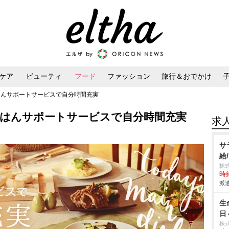
ケア
ビューティ
フード
ファッション
旅行＆おでかけ
はんサポートサービスで自分時間充実
ンケア
ダイエット・ボディケア
ヘアスタイル・ヘアアレンジ
ごはんサポートサービスで自分時間充実
求
サ
給
株
時給
派遣
生
日
株