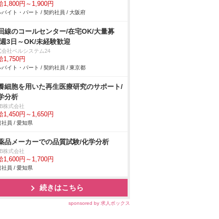
1,800円～1,900円
バイト・パート / 契約社員 / 大阪府
回線のコールセンター/在宅OK/大量募
/週3日～OK/未経験歓迎
式会社ベルシステム24
1,750円
バイト・パート / 契約社員 / 東京都
養細胞を用いた再生医療研究のサポート/
学分析
DB株式会社
1,450円～1,650円
社員 / 愛知県
薬品メーカーでの品質試験/化学分析
DB株式会社
1,600円～1,700円
社員 / 愛知県
続きはこちら
sponsored by 求人ボックス