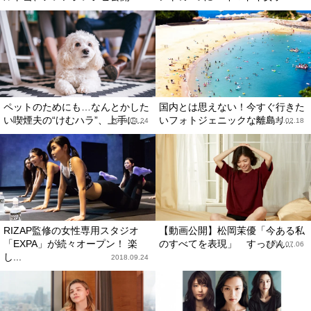
ペットのためにも…なんとかした
国内とは思えない！今すぐ行きた
い喫煙夫の“けむハラ”、上手に...
いフォトジェニックな離島リ...
2019.04.24
2019.02.18
RIZAP監修の女性専用スタジオ
【動画公開】松岡茉優「今ある私
「EXPA」が続々オープン！ 楽
のすべてを表現」 すっぴん...
2018.07.06
し...
2018.09.24