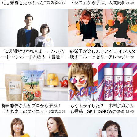
たし栄養もたっぷりな“デスク...
トレス」から学ぶ、人間関係...
2018.03.30
2018.03.26
「1週間おつかれさま」。ハンバ
紗栄子が楽しんでいる！ インスタ
ート ハンバートが歌う “普通...
映えフルーツゼリーアレンジ
2018.01.29
2017.12.22
梅田彩佳さんがプロから学ぶ！
もうトライした？ 木村沙織さん
「もち麦」のダイエットパワ...
も投稿、SK-II×SNOWのスタン...
2017.12.08
2017.12.05