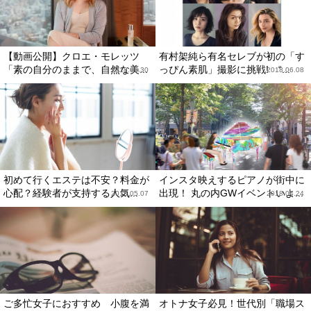
【動画公開】クロエ・モレッツ
有村架純ら有名セレブが初の「す
「素の自分のままで、自然な美...
っぴん素肌」撮影に挑戦! “...
2018.06.30
2018.06.08
初めて行くエステは不安？料金が
インスタ映えするピアノが街中に
心配？経験者が支持する人気...
出現！ 丸の内GWイベントいよ...
2018.05.07
2018.04.24
ご多忙女子におすすめ 小腹を満
オトナ女子必見！世代別「職場ス