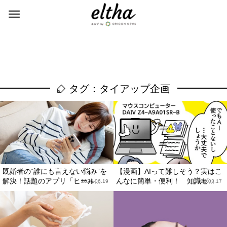
タグ：タイアップ企画
既婚者の“誰にも言えない悩み”を
【漫画】AIって難しそう？実はこ
解決！話題のアプリ「ヒール...
んなに簡単・便利！ 知識ゼ...
2026.06.19
2026.03.17