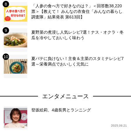
「人参の食べ方で好きなのは？」＜回答数38,220
票＞【教えて！ みんなの衣食住「みんなの暮らし
調査隊」結果発表 第613回】
夏野菜の煮浸し人気レシピ7選！ナス・オクラ・冬
瓜を冷やしておいしく味わう
夏バテに負けない！主食＆主菜のスタミナレシピ7
選～栄養満点でおいしく元気に
エンタメニュース
登坂絵莉、4歳長男とランニング
2025.09.21