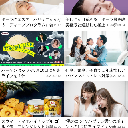
ポーラのエステ、ハリケアがかな
美しさが目覚める、ポーラ最高峰
う「ディーププログラム」と...
美容液と連動した極上エステ...
2023.11.17
2023.09.04
ハーゲンダッツが8月10日に音楽
仕事、家事、子育て…年末忙しい
ライブを主催
パパママのストレス対策に ...
2023.07.13
2022.12.20
スウィーティオパイナップル ゴー
”毛のコシ”がハブラシ選びのポイ
ルド缶、アレンジレシピ公開
ントの1つに?! イマドキ女子...
2022.11.30
2019.12.12