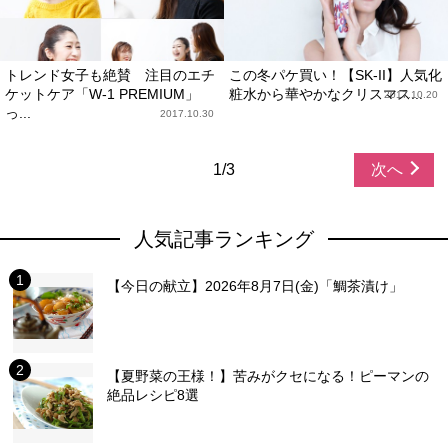
トレンド女子も絶賛 注目のエチ
この冬パケ買い！【SK-II】人気化
ケットケア「W-1 PREMIUM」
粧水から華やかなクリスマス...
2017.10.20
っ...
2017.10.30
1/3
次へ
人気記事ランキング
【今日の献立】2026年8月7日(金)「鯛茶漬け」
【夏野菜の王様！】苦みがクセになる！ピーマンの
絶品レシピ8選