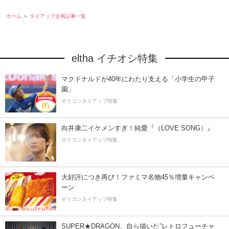
ホーム
タイアップ企画記事一覧
eltha イチオシ特集
マクドナルドが40年にわたり支える「小学生の甲子
園」
オリコンタイアップ特集
向井康二イケメンすぎ！純愛『（LOVE SONG）』
オリコンタイアップ特集
大好評につき再び！ファミマ名物45％増量キャンペ
ーン
オリコンタイアップ特集
SUPER★DRAGON、自ら描いた”レトロフューチャ