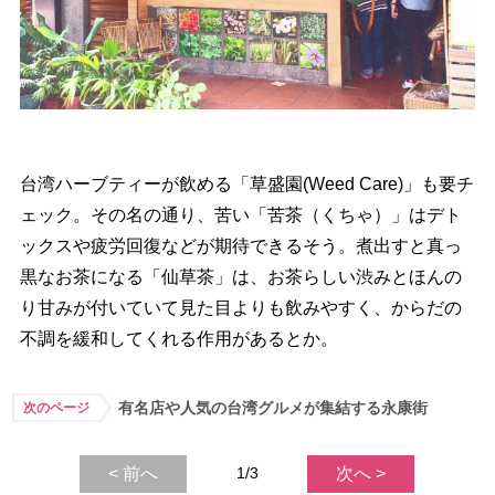
台湾ハーブティーが飲める「草盛園(Weed Care)」も要チ
ェック。その名の通り、苦い「苦茶（くちゃ）」はデト
ックスや疲労回復などが期待できるそう。煮出すと真っ
黒なお茶になる「仙草茶」は、お茶らしい渋みとほんの
り甘みが付いていて見た目よりも飲みやすく、からだの
不調を緩和してくれる作用があるとか。
有名店や人気の台湾グルメが集結する永康街
次のページ
< 前へ
1/3
次へ >