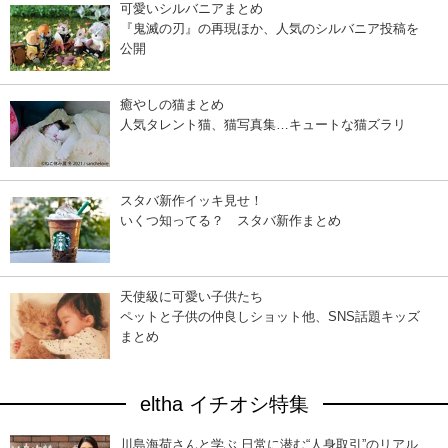
可愛いシルバニアまとめ
『鬼滅の刃』の再現ほか、人気のシルバニア投稿を
公開
癒やしの猫まとめ
人気タレント猫、猫写真集…キュートな猫ズラリ
スタバ新作イッキ見せ！
いくつ知ってる？ スタバ新作まとめ
天使級に可愛い子供たち
ペットと子供の仲良しショット他、SNS話題キッズ
まとめ
eltha イチオシ特集
川島海荷さんと学ぶ 日常に潜む“人身取引”のリアル