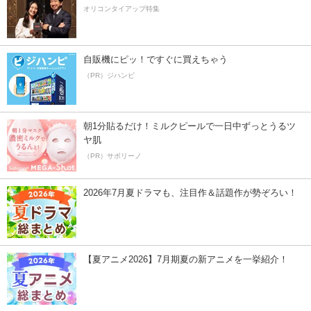
オリコンタイアップ特集
自販機にピッ！ですぐに買えちゃう
（PR）ジハンピ
朝1分貼るだけ！ミルクピールで一日中ずっとうるツ
ヤ肌
（PR）サボリーノ
2026年7月夏ドラマも、注目作＆話題作が勢ぞろい！
【夏アニメ2026】7月期夏の新アニメを一挙紹介！