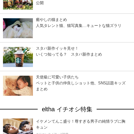
公開
癒やしの猫まとめ
人気タレント猫、猫写真集…キュートな猫ズラリ
スタバ新作イッキ見せ！
いくつ知ってる？ スタバ新作まとめ
天使級に可愛い子供たち
ペットと子供の仲良しショット他、SNS話題キッズ
まとめ
eltha イチオシ特集
イケメンてんこ盛り！尊すぎる男子の純情ラブに胸
キュン