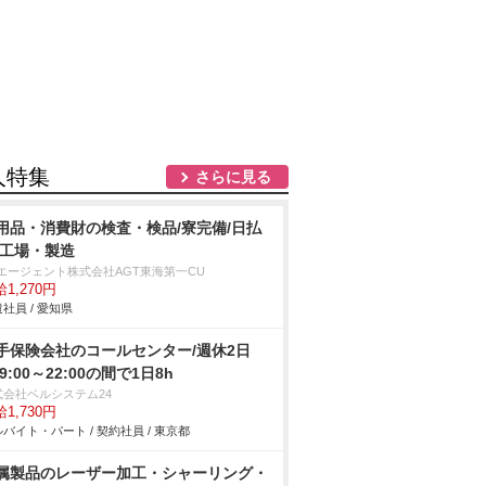
人特集
さらに見る
用品・消費財の検査・検品/寮完備/日払
/工場・製造
Tエージェント株式会社AGT東海第一CU
1,270円
社員 / 愛知県
手保険会社のコールセンター/週休2日
9:00～22:00の間で1日8h
式会社ベルシステム24
1,730円
バイト・パート / 契約社員 / 東京都
属製品のレーザー加工・シャーリング・