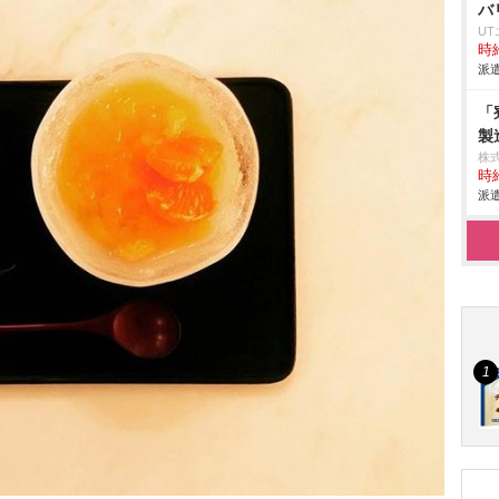
バ
U
時給
派遣
「
製
株
時給
派遣