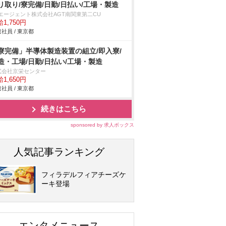
リ取り/寮完備/日勤/日払い/工場・製造
Tエージェント株式会社AGT南関東第二CU
1,750円
社員 / 東京都
寮完備」半導体製造装置の組立/即入寮/
造・工場/日勤/日払い/工場・製造
式会社京栄センター
1,650円
社員 / 東京都
続きはこちら
sponsored by 求人ボックス
人気記事ランキング
フィラデルフィアチーズケ
ーキ登場
エンタメニュース