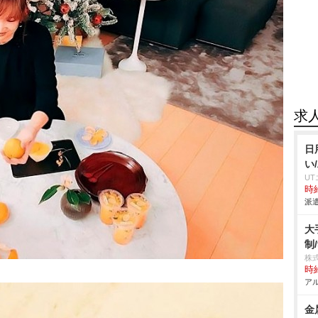
求
日
い
U
時給
派遣
大
制/
株
時給
アル
金