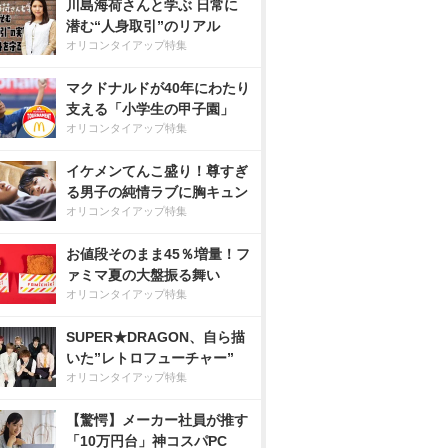
川島海荷さんと学ぶ 日常に
潜む“人身取引”のリアル
オリコンタイアップ特集
マクドナルドが40年にわたり
支える「小学生の甲子園」
オリコンタイアップ特集
イケメンてんこ盛り！尊すぎ
る男子の純情ラブに胸キュン
オリコンタイアップ特集
お値段そのまま45％増量！フ
ァミマ夏の大盤振る舞い
オリコンタイアップ特集
SUPER★DRAGON、自ら描
いた”レトロフューチャー”
オリコンタイアップ特集
【驚愕】メーカー社員が推す
「10万円台」神コスパPC