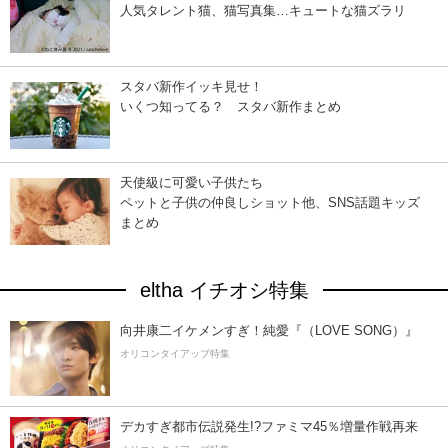
人気タレント猫、猫写真集…キュートな猫ズラリ
スタバ新作イッキ見せ！
いくつ知ってる？ スタバ新作まとめ
天使級に可愛い子供たち
ペットと子供の仲良しショット他、SNS話題キッズ
まとめ
eltha イチオシ特集
向井康二イケメンすぎ！純愛『（LOVE SONG）』
オリコンタイアップ特集
デカすぎ都市伝説発生!?ファミマ45％増量作戦再来