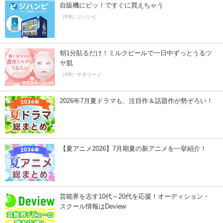
自販機にピッ！ですぐに買えちゃう
（PR）ジハンピ
朝1分貼るだけ！ミルクピールで一日中ずっとうるツ
ヤ肌
（PR）サボリーノ
2026年7月夏ドラマも、注目作＆話題作が勢ぞろい！
【夏アニメ2026】7月期夏の新アニメを一挙紹介！
芸能界を志す10代～20代を応援！オーディション・
スクール情報はDeview