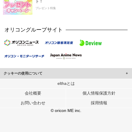
ト！
プレゼント特集
オリコングループサイト
クッキーの使用について
このサイトでは Cookie を使用して、ユーザーに合わせたコンテンツや広告の
elthaとは
表示、ソーシャル メディア機能の提供、広告の表示回数やクリック数の測定を
会社概要
個人情報保護方針
行っています。
また、ユーザーによるサイトの利用状況についても情報を収集し、ソーシャル
お問い合わせ
採用情報
メディアや広告配信、データ解析の各パートナーに提供しています。
各パートナーは、この情報とユーザーが各パートナーに提供した他の情報や、
© oricon ME inc.
ユーザーが各パートナーのサービスを使用したときに収集した他の情報を組み
合わせて使用することがあります。