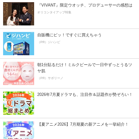
『VIVANT』限定ウオッチ、プロデューサーの感想は
オリコンタイアップ特集
自販機にピッ！ですぐに買えちゃう
（PR）ジハンピ
朝1分貼るだけ！ミルクピールで一日中ずっとうるツ
ヤ肌
（PR）サボリーノ
2026年7月夏ドラマも、注目作＆話題作が勢ぞろい！
【夏アニメ2026】7月期夏の新アニメを一挙紹介！