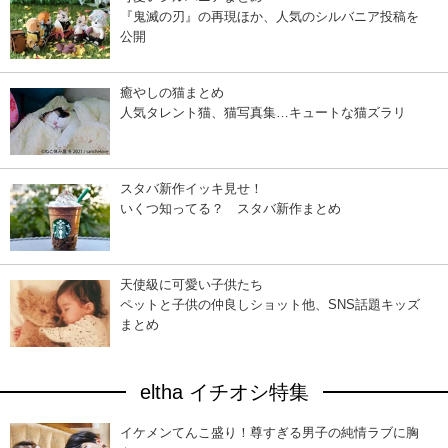
『鬼滅の刃』の再現ほか、人気のシルバニア投稿を
公開
癒やしの猫まとめ
人気タレント猫、猫写真集…キュートな猫ズラリ
スタバ新作イッキ見せ！
いくつ知ってる？ スタバ新作まとめ
天使級に可愛い子供たち
ペットと子供の仲良しショット他、SNS話題キッズ
まとめ
eltha イチオシ特集
イケメンてんこ盛り！尊すぎる男子の純情ラブに胸