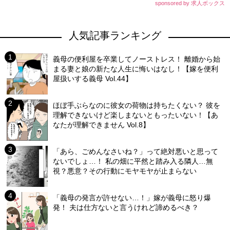
sponsored by 求人ボックス
人気記事ランキング
義母の便利屋を卒業してノーストレス！ 離婚から始
まる妻と娘の新たな人生に悔いはなし！【嫁を便利
屋扱いする義母 Vol.44】
ほぼ手ぶらなのに彼女の荷物は持ちたくない？ 彼を
理解できないけど楽しまないともったいない！【あ
なたが理解できません Vol.8】
「あら、ごめんなさいね？」って絶対悪いと思って
ないでしょ…！ 私の畑に平然と踏み入る隣人…無
視？悪意？その行動にモヤモヤが止まらない
「義母の発言が許せない…！」嫁が義母に怒り爆
発！ 夫は仕方ないと言うけれど諦めるべき？