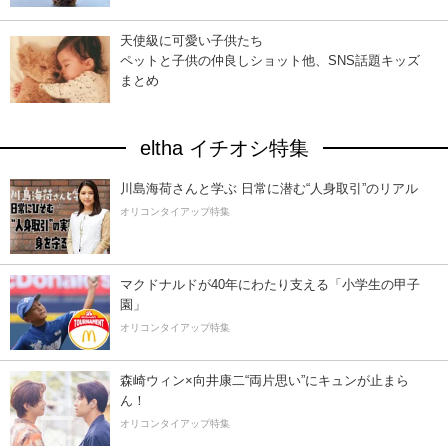
天使級に可愛い子供たち
ペットと子供の仲良しショット他、SNS話題キッズ
まとめ
eltha イチオシ特集
川島海荷さんと学ぶ 日常に潜む“人身取引”のリアル
オリコンタイアップ特集
マクドナルドが40年にわたり支える「小学生の甲子
園」
オリコンタイアップ特集
森崎ウィン×向井康二“両片思い”にキュンが止まら
ん！
オリコンタイアップ特集