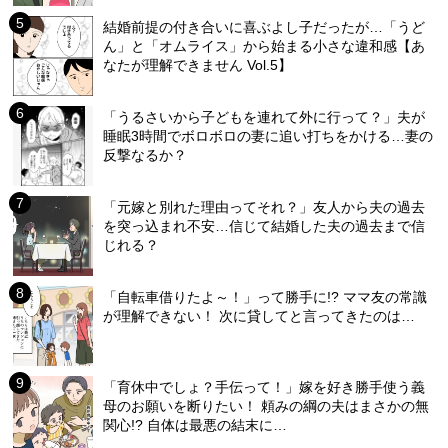
結婚前提の付き合いに喜ぶよし子だったが…「うど
ん」と「オムライス」から始まる小さな違和感【あ
なたが理解できません Vol.5】
「うるさいから子どもを連れて外に行って？」夫が
睡眠3時間でボロボロの妻に追い打ちをかける…妻の
反撃なるか？
「元嫁と別れた理由ってそれ？」友人から夫の過去
を突っ込まれ不安…信じて結婚した夫の過去まで信
じれる？
「自転車借りたよ～！」って勝手に!? ママ友の常識
が理解できない！ 次に貸してと言ってきたのは…
「育休中でしょ？手伝って！」嫁を好き勝手使う義
母のお願いを断りたい！ 頼みの綱の夫はまさかの無
関心!? 自体は最悪の結末に…