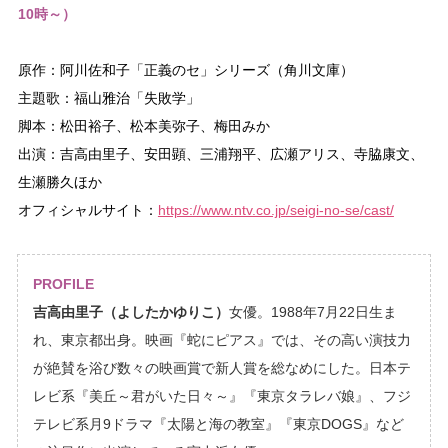
10時～）
原作：阿川佐和子「正義のセ」シリーズ（角川文庫）
主題歌：福山雅治「失敗学」
脚本：松田裕子、松本美弥子、梅田みか
出演：吉高由里子、安田顕、三浦翔平、広瀬アリス、寺脇康文、
生瀬勝久ほか
オフィシャルサイト：
https://www.ntv.co.jp/seigi-no-se/cast/
PROFILE
吉高由里子（よしたかゆりこ）
女優。1988年7月22日生ま
れ、東京都出身。映画『蛇にピアス』では、その高い演技力
が絶賛を浴び数々の映画賞で新人賞を総なめにした。日本テ
レビ系『美丘～君がいた日々～』『東京タラレバ娘』、フジ
テレビ系月9ドラマ『太陽と海の教室』『東京DOGS』など