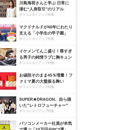
川島海荷さんと学ぶ 日常に
潜む“人身取引”のリアル
オリコンタイアップ特集
マクドナルドが40年にわたり
支える「小学生の甲子園」
オリコンタイアップ特集
イケメンてんこ盛り！尊すぎ
る男子の純情ラブに胸キュン
オリコンタイアップ特集
お値段そのまま45％増量！フ
ァミマ夏の大盤振る舞い
オリコンタイアップ特集
SUPER★DRAGON、自ら描
いた”レトロフューチャー”
オリコンタイアップ特集
パソコンメーカー社員が本気
で選ぶ「10万円台PC3選」