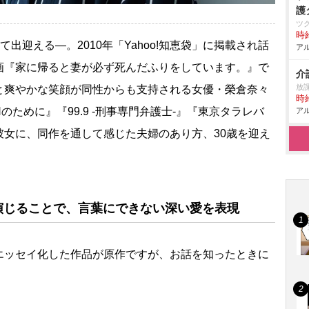
護
ツ
時給
出迎える―。2010年「Yahoo!知恵袋」に掲載され話
アル
画『家に帰ると妻が必ず死んだふりをしています。』で
介
放課
と爽やかな笑顔が同性からも支持される女優・榮倉奈々
時給
ために』『99.9 -刑事専門弁護士-』『東京タラレバ
アル
彼女に、同作を通して感じた夫婦のあり方、30歳を迎え
演じることで、言葉にできない深い愛を表現
エッセイ化した作品が原作ですが、お話を知ったときに