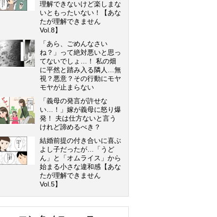
理解できないけど楽しまな
いともったいない！【あな
たが理解できません
Vol.8】
「あら、ごめんなさい
ね？」って絶対悪いと思っ
てないでしょ…！ 私の畑
に平然と踏み入る隣人…無
視？悪意？その行動にモヤ
モヤが止まらない
「義母の発言が許せな
い…！」嫁が義母に怒り爆
発！ 夫は仕方ないと言う
けれど諦めるべき？
結婚前提の付き合いに喜ぶ
よし子だったが…「うど
ん」と「オムライス」から
始まる小さな違和感【あな
たが理解できません
Vol.5】