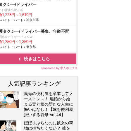
タクシー/ドライバー
クイ横浜小菅ヶ谷
1,225円～1,619円
バイト・パート / 神奈川県
護タクシー/ドライバー募集、年齢不問
後等デイサービスKIWI
1,250円～1,350円
バイト・パート / 東京都
続きはこちら
sponsored by 求人ボックス
人気記事ランキング
義母の便利屋を卒業してノ
ーストレス！ 離婚から始
まる妻と娘の新たな人生に
悔いはなし！【嫁を便利屋
扱いする義母 Vol.44】
ほぼ手ぶらなのに彼女の荷
物は持ちたくない？ 彼を