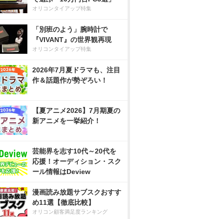
オリコンタイアップ特集
「別班のよう」腕時計で
『VIVANT』の世界観再現
オリコンタイアップ特集
2026年7月夏ドラマも、注目
作＆話題作が勢ぞろい！
【夏アニメ2026】7月期夏の
新アニメを一挙紹介！
芸能界を志す10代～20代を
応援！オーディション・スク
ール情報はDeview
漫画読み放題サブスクおすす
め11選【徹底比較】
オリコン顧客満足度ランキング