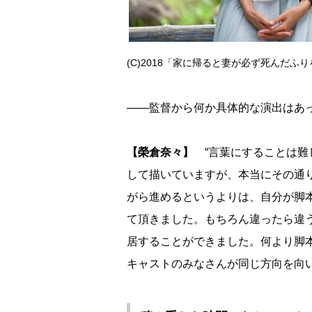
(C)2018「家に帰ると妻が必ず死んだ
――監督から何か具体的な演出はあ
【榮倉奈々】
“言葉にすることは難
して描いていますが、本当にその通
がら進めるというよりは、自分が脚
て頂きました。もちろん違ったら違
居することができました。何より脚
キャストのみなさんが同じ方向を向