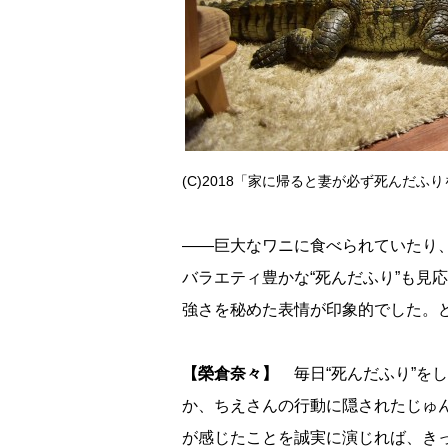
(C)2018「家に帰ると妻が必ず死んだ
――巨大なワニに食べられていたり
バラエティ豊かな“死んだふり”も見
強さを秘めた表情が印象的でした。
【榮倉奈々】
毎日“死んだふり”を
か、ちえさんの行動に隠されたじゅ
が感じたことを誠実に演じれば、き