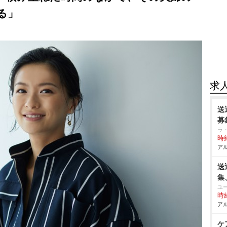
る」
求
送
募
ラ
時給
アル
送
集
ユ
時給
アル
ケ