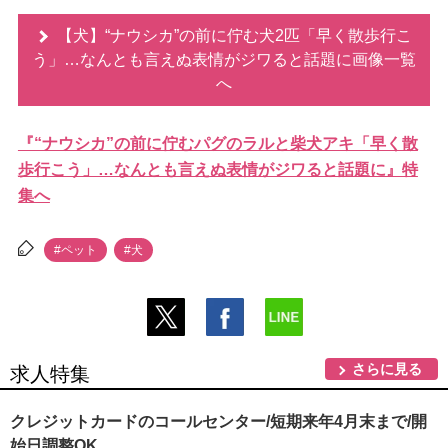
【犬】“ナウシカ”の前に佇む犬2匹「早く散歩行こ
う」…なんとも言えぬ表情がジワると話題に画像一覧
へ
『“ナウシカ”の前に佇むパグのラルと柴犬アキ「早く散
歩行こう」…なんとも言えぬ表情がジワると話題に』特
集へ
#ペット
#犬
さらに見る
求人特集
クレジットカードのコールセンター/短期来年4月末まで/開
始日調整OK