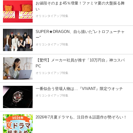
お値段そのまま45％増量！ファミマ夏の大盤振る舞
い
オリコンタイアップ特集
SUPER★DRAGON、自ら描いた”レトロフューチャ
ー”
オリコンタイアップ特集
【驚愕】メーカー社員が推す「10万円台」神コスパ
PC
オリコンタイアップ特集
一番似合う登場人物は…『VIVANT』限定ウオッチ
オリコンタイアップ特集
2026年7月夏ドラマも、注目作＆話題作が勢ぞろい！