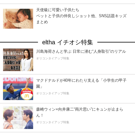
天使級に可愛い子供たち
ペットと子供の仲良しショット他、SNS話題キッズ
まとめ
eltha イチオシ特集
川島海荷さんと学ぶ 日常に潜む“人身取引”のリアル
オリコンタイアップ特集
マクドナルドが40年にわたり支える「小学生の甲子
園」
オリコンタイアップ特集
森崎ウィン×向井康二“両片思い”にキュンが止まら
ん！
オリコンタイアップ特集