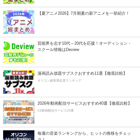
【夏アニメ2026】7月期夏の新アニメを一挙紹介！
芸能界を志す10代～20代を応援！オーディション・
スクール情報はDeview
漫画読み放題サブスクおすすめ11選【徹底比較】
オリコン顧客満足度ランキング
2026年動画配信サービスおすすめ40選【徹底比較】
CS動画配信サービス20選
毎週の音楽ランキングから、ヒットの推移をチェッ
ク！