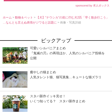
sponsored by 求人ボックス
ホーム
>
動物＆ペット
>
【犬】“ナウシカ”の前に佇む犬2匹「早く散歩行こう」
…なんとも言えぬ表情がジワると話題に
> 画像・写真詳細
ピックアップ
可愛いシルバニアまとめ
『鬼滅の刃』の再現ほか、人気のシルバニア投稿を
公開
癒やしの猫まとめ
人気タレント猫、猫写真集…キュートな猫ズラリ
スタバ新作イッキ見せ！
いくつ知ってる？ スタバ新作まとめ