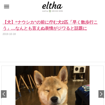
【犬】“ナウシカ”の前に佇む犬2匹「早く散歩行こ
う」…なんとも言えぬ表情がジワると話題に
2019-10-18