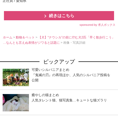
正社員 / 愛知県
続きはこちら
sponsored by 求人ボックス
ホーム
>
動物＆ペット
>
【犬】“ナウシカ”の前に佇む犬2匹「早く散歩行こう」
…なんとも言えぬ表情がジワると話題に
> 画像・写真詳細
ピックアップ
可愛いシルバニアまとめ
『鬼滅の刃』の再現ほか、人気のシルバニア投稿を
公開
癒やしの猫まとめ
人気タレント猫、猫写真集…キュートな猫ズラリ