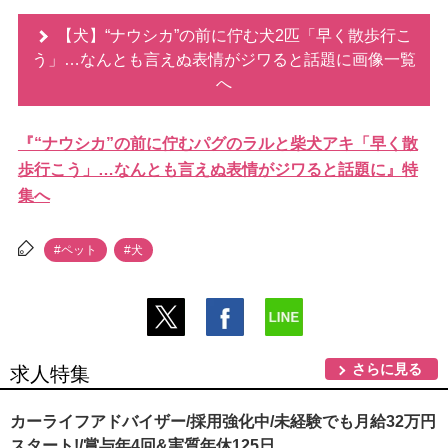
【犬】“ナウシカ”の前に佇む犬2匹「早く散歩行こ
う」…なんとも言えぬ表情がジワると話題に画像一覧
へ
『“ナウシカ”の前に佇むパグのラルと柴犬アキ「早く散
歩行こう」…なんとも言えぬ表情がジワると話題に』特
集へ
#ペット
#犬
さらに見る
求人特集
カーライフアドバイザー/採用強化中/未経験でも月給32万円
スタート!/賞与年4回&実質年休125日