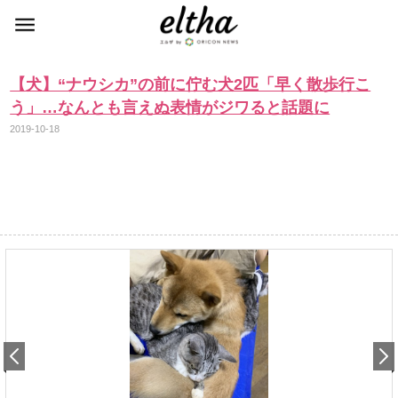
【犬】“ナウシカ”の前に佇む犬2匹「早く散歩行こ
う」…なんとも言えぬ表情がジワると話題に
2019-10-18