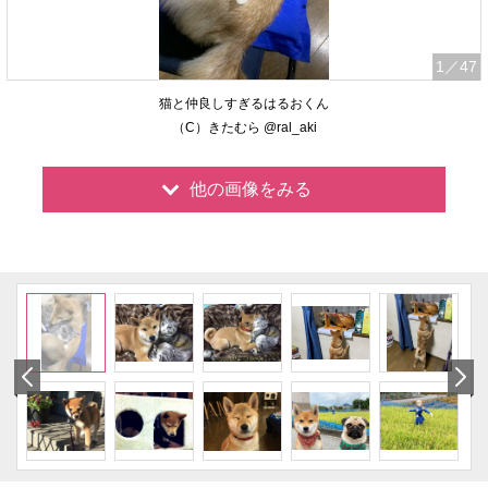
1
／47
猫と仲良しすぎるはるおくん
（C）きたむら @ral_aki
他の画像をみる