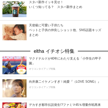
スタバ新作イッキ見せ！
いくつ知ってる？ スタバ新作まとめ
天使級に可愛い子供たち
ペットと子供の仲良しショット他、SNS話題キッズ
まとめ
eltha イチオシ特集
マクドナルドが40年にわたり支える「小学生の甲子
園」
オリコンタイアップ特集
向井康二イケメンすぎ！純愛『（LOVE SONG）』
オリコンタイアップ特集
デカすぎ都市伝説発生!?ファミマ45％増量作戦再来