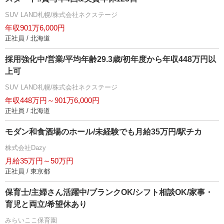
SUV LAND札幌/株式会社ネクステージ
年収901万6,000円
正社員 / 北海道
採用強化中/営業/平均年齢29.3歳/初年度から年収448万円以
上可
SUV LAND札幌/株式会社ネクステージ
年収448万円～901万6,000円
正社員 / 北海道
モダン和食酒場のホール/未経験でも月給35万円/駅チカ
株式会社Dazy
月給35万円～50万円
正社員 / 東京都
保育士/主婦さん活躍中/ブランクOK/シフト相談OK/家事・
育児と両立/希望休あり
みらいここ保育園