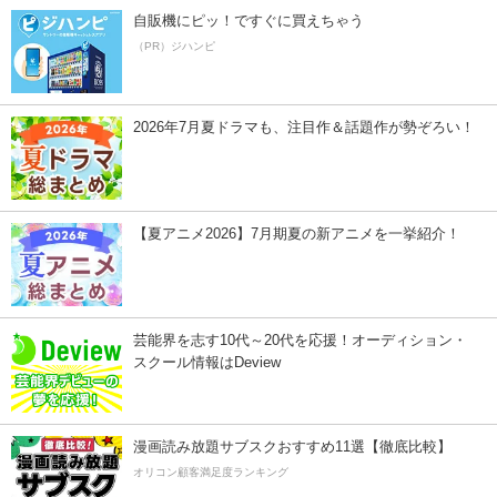
自販機にピッ！ですぐに買えちゃう
（PR）ジハンピ
2026年7月夏ドラマも、注目作＆話題作が勢ぞろい！
【夏アニメ2026】7月期夏の新アニメを一挙紹介！
芸能界を志す10代～20代を応援！オーディション・
スクール情報はDeview
漫画読み放題サブスクおすすめ11選【徹底比較】
オリコン顧客満足度ランキング