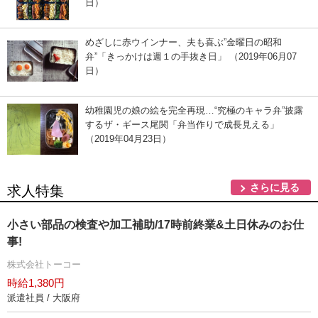
日）
めざしに赤ウインナー、夫も喜ぶ”金曜日の昭和
弁”「きっかけは週１の手抜き日」 （2019年06月07
日）
幼稚園児の娘の絵を完全再現…“究極のキャラ弁”披露
するザ・ギース尾関「弁当作りで成長見える」
（2019年04月23日）
さらに見る
求人特集
小さい部品の検査や加工補助/17時前終業&土日休みのお仕
事!
株式会社トーコー
時給1,380円
派遣社員 / 大阪府