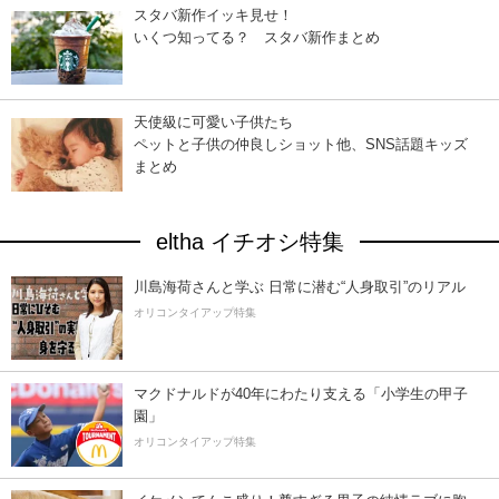
スタバ新作イッキ見せ！
いくつ知ってる？ スタバ新作まとめ
天使級に可愛い子供たち
ペットと子供の仲良しショット他、SNS話題キッズ
まとめ
eltha イチオシ特集
川島海荷さんと学ぶ 日常に潜む“人身取引”のリアル
オリコンタイアップ特集
マクドナルドが40年にわたり支える「小学生の甲子
園」
オリコンタイアップ特集