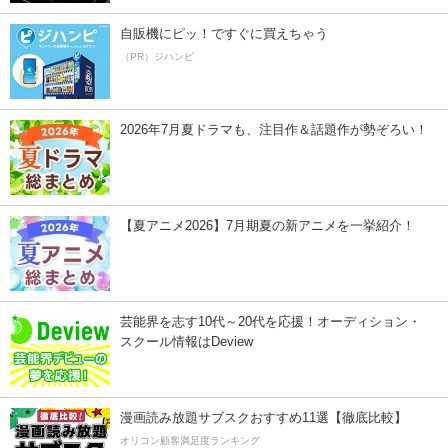
自販機にピッ！ですぐに買えちゃう
（PR）ジハンピ
2026年7月夏ドラマも、注目作＆話題作が勢ぞろい！
【夏アニメ2026】7月期夏の新アニメを一挙紹介！
芸能界を志す10代～20代を応援！オーディション・
スクール情報はDeview
漫画読み放題サブスクおすすめ11選【徹底比較】
オリコン顧客満足度ランキング