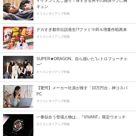
イケメンてんこ盛り！尊すぎる男子の純情ラブに胸
キュン
オリコンタイアップ特集
デカすぎ都市伝説発生!?ファミマ45％増量作戦再来
オリコンタイアップ特集
SUPER★DRAGON、自ら描いた”レトロフューチャ
ー”
オリコンタイアップ特集
【驚愕】メーカー社員が推す「10万円台」神コスパ
PC
オリコンタイアップ特集
一番似合う登場人物は…『VIVANT』限定ウオッチ
オリコンタイアップ特集