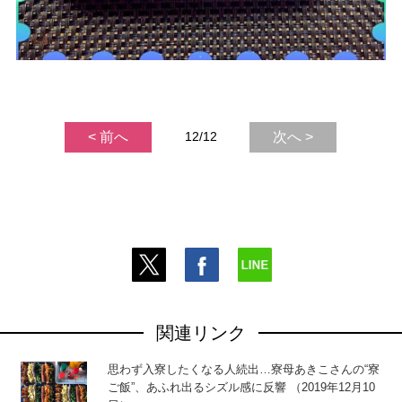
< 前へ
12/12
次へ >
関連リンク
思わず入寮したくなる人続出…寮母あきこさんの“寮
ご飯”、あふれ出るシズル感に反響 （2019年12月10