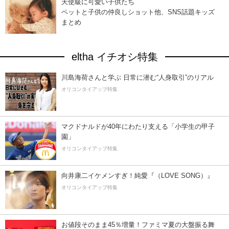
天使級に可愛い子供たち
ペットと子供の仲良しショット他、SNS話題キッズ
まとめ
eltha イチオシ特集
川島海荷さんと学ぶ 日常に潜む“人身取引”のリアル
オリコンタイアップ特集
マクドナルドが40年にわたり支える「小学生の甲子
園」
オリコンタイアップ特集
向井康二イケメンすぎ！純愛『（LOVE SONG）』
オリコンタイアップ特集
お値段そのまま45％増量！ファミマ夏の大盤振る舞