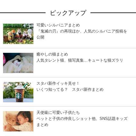
ピックアップ
可愛いシルバニアまとめ
『鬼滅の刃』の再現ほか、人気のシルバニア投稿を
公開
癒やしの猫まとめ
人気タレント猫、猫写真集…キュートな猫ズラリ
スタバ新作イッキ見せ！
いくつ知ってる？ スタバ新作まとめ
天使級に可愛い子供たち
ペットと子供の仲良しショット他、SNS話題キッズ
まとめ