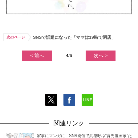
SNSで話題になった「ママは19時で閉店」
次のページ
< 前へ
4/6
次へ >
関連リンク
家事にマンガに…SNS発信で共感呼ぶ“育児漫画家”た