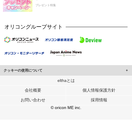
プレゼント特集
オリコングループサイト
クッキーの使用について
このサイトでは Cookie を使用して、ユーザーに合わせたコンテンツや広告の
elthaとは
表示、ソーシャル メディア機能の提供、広告の表示回数やクリック数の測定を
会社概要
個人情報保護方針
行っています。
また、ユーザーによるサイトの利用状況についても情報を収集し、ソーシャル
お問い合わせ
採用情報
メディアや広告配信、データ解析の各パートナーに提供しています。
各パートナーは、この情報とユーザーが各パートナーに提供した他の情報や、
© oricon ME inc.
ユーザーが各パートナーのサービスを使用したときに収集した他の情報を組み
合わせて使用することがあります。