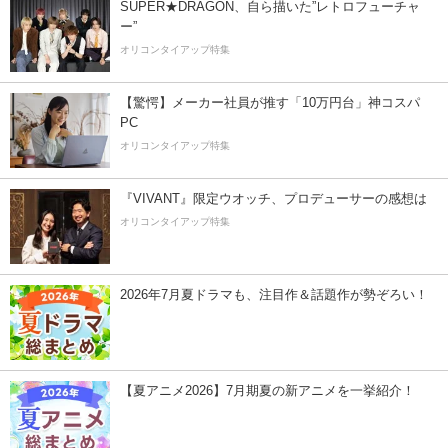
SUPER★DRAGON、自ら描いた”レトロフューチャ
ー”
オリコンタイアップ特集
【驚愕】メーカー社員が推す「10万円台」神コスパ
PC
オリコンタイアップ特集
『VIVANT』限定ウオッチ、プロデューサーの感想は
オリコンタイアップ特集
2026年7月夏ドラマも、注目作＆話題作が勢ぞろい！
【夏アニメ2026】7月期夏の新アニメを一挙紹介！