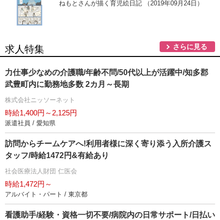
ねもとさんが描く育児絵日記 （2019年09月24日）
さらに見る
求人特集
力仕事少なめの介護職/年齢不問/50代以上が活躍中/知多郡
武豊町内に勤務地多数 2カ月～長期
株式会社ニッソーネット
時給1,400円～2,125円
派遣社員 / 愛知県
訪問からチームケアへ!利用者様に深く寄り添う入所介護ス
タッフ/時給1472円&有給あり
社会医療法人財団 仁医会
時給1,472円～
アルバイト・パート / 東京都
看護助手/経験・資格一切不要/病院内の日常サポート/日払い