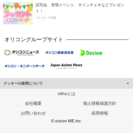
試写会、登壇イベント、サインチェキなどプレゼン
ト！
プレゼント特集
オリコングループサイト
クッキーの使用について
このサイトでは Cookie を使用して、ユーザーに合わせたコンテンツや広告の
elthaとは
表示、ソーシャル メディア機能の提供、広告の表示回数やクリック数の測定を
会社概要
個人情報保護方針
行っています。
また、ユーザーによるサイトの利用状況についても情報を収集し、ソーシャル
お問い合わせ
採用情報
メディアや広告配信、データ解析の各パートナーに提供しています。
各パートナーは、この情報とユーザーが各パートナーに提供した他の情報や、
© oricon ME inc.
ユーザーが各パートナーのサービスを使用したときに収集した他の情報を組み
合わせて使用することがあります。