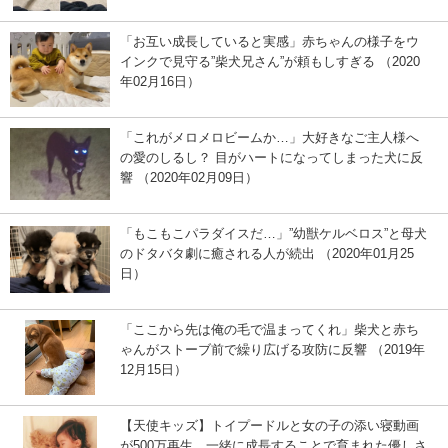
「お互い成長していると実感」赤ちゃんの様子をウ
インクで見守る”柴犬兄さん”が頼もしすぎる （2020
年02月16日）
「これがメロメロビームか…」大好きなご主人様へ
の愛のしるし？ 目がハートになってしまった犬に反
響 （2020年02月09日）
「もこもこパラダイスだ…」”幼獣ケルベロス”と母犬
のドタバタ劇に癒される人が続出 （2020年01月25
日）
「ここから先は俺の毛で温まってくれ」柴犬と赤ち
ゃんがストーブ前で繰り広げる攻防に反響 （2019年
12月15日）
【天使キッズ】トイプードルと女の子の添い寝動画
が500万再生、一緒に成長することで育まれた優しさ