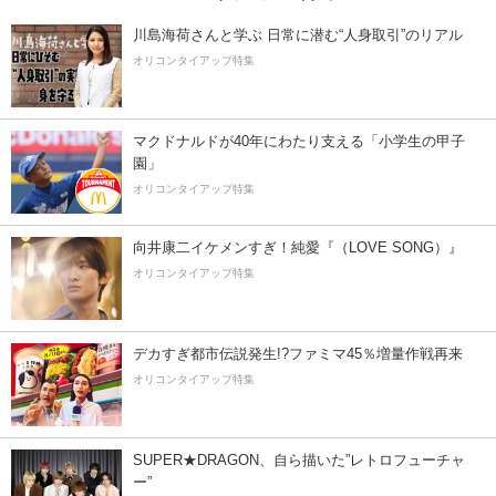
川島海荷さんと学ぶ 日常に潜む“人身取引”のリアル
オリコンタイアップ特集
マクドナルドが40年にわたり支える「小学生の甲子
園」
オリコンタイアップ特集
向井康二イケメンすぎ！純愛『（LOVE SONG）』
オリコンタイアップ特集
デカすぎ都市伝説発生!?ファミマ45％増量作戦再来
オリコンタイアップ特集
SUPER★DRAGON、自ら描いた”レトロフューチャ
ー”