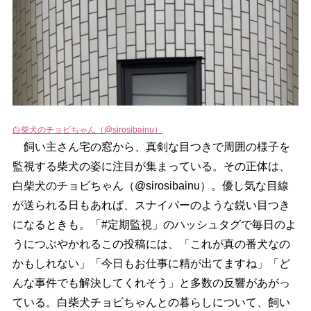
白柴犬のチョビちゃん（@sirosibainu）
飼い主さん宅の窓から、真剣な目つきで周囲の様子を
監視する柴犬の姿に注目が集まっている。その正体は、
白柴犬のチョビちゃん（@sirosibainu）。優し気な目線
が送られる日もあれば、スナイパーのような鋭い目つき
になるときも。「#定期監視」のハッシュタグで毎日のよ
うにつぶやかれるこの投稿には、「これが真の番犬なの
かもしれない」「今日もお仕事に精が出てますね」「ど
んな事件でも解決してくれそう」と多数の反響があがっ
ている。白柴犬チョビちゃんとの暮らしについて、飼い