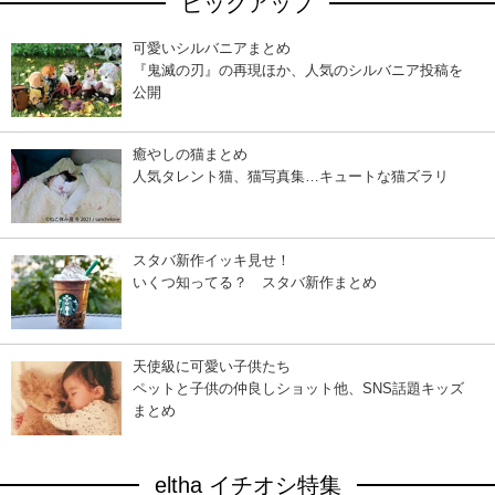
ピックアップ
可愛いシルバニアまとめ
『鬼滅の刃』の再現ほか、人気のシルバニア投稿を
公開
癒やしの猫まとめ
人気タレント猫、猫写真集…キュートな猫ズラリ
スタバ新作イッキ見せ！
いくつ知ってる？ スタバ新作まとめ
天使級に可愛い子供たち
ペットと子供の仲良しショット他、SNS話題キッズ
まとめ
eltha イチオシ特集