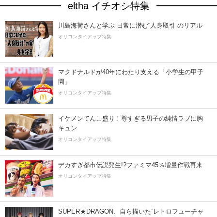
eltha イチオシ特集
川島海荷さんと学ぶ 日常に潜む“人身取引”のリアル
オリコンタイアップ特集
マクドナルドが40年にわたり支える「小学生の甲子
園」
オリコンタイアップ特集
イケメンてんこ盛り！尊すぎる男子の純情ラブに胸
キュン
オリコンタイアップ特集
デカすぎ都市伝説発生!?ファミマ45％増量作戦再来
オリコンタイアップ特集
SUPER★DRAGON、自ら描いた”レトロフューチャ