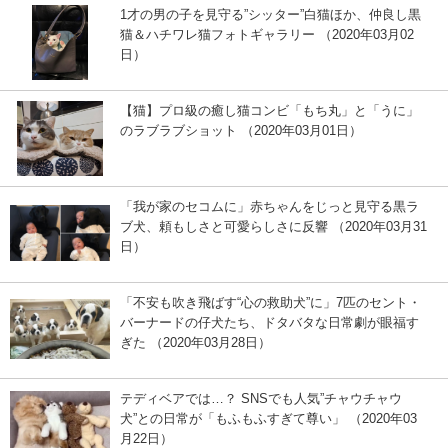
1才の男の子を見守る”シッター”白猫ほか、仲良し黒
猫＆ハチワレ猫フォトギャラリー （2020年03月02
日）
【猫】プロ級の癒し猫コンビ「もち丸」と「うに」
のラブラブショット （2020年03月01日）
「我が家のセコムに」赤ちゃんをじっと見守る黒ラ
ブ犬、頼もしさと可愛らしさに反響 （2020年03月31
日）
「不安も吹き飛ばす“心の救助犬”に」7匹のセント・
バーナードの仔犬たち、ドタバタな日常劇が眼福す
ぎた （2020年03月28日）
テディベアでは…？ SNSでも人気”チャウチャウ
犬”との日常が「もふもふすぎて尊い」 （2020年03
月22日）