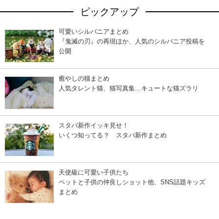
ピックアップ
可愛いシルバニアまとめ
『鬼滅の刃』の再現ほか、人気のシルバニア投稿を
公開
癒やしの猫まとめ
人気タレント猫、猫写真集…キュートな猫ズラリ
スタバ新作イッキ見せ！
いくつ知ってる？ スタバ新作まとめ
天使級に可愛い子供たち
ペットと子供の仲良しショット他、SNS話題キッズ
まとめ