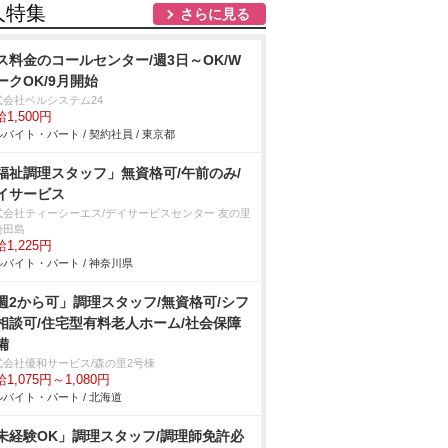
人特集
さらに見る
ス料金のコールセンター/週3日～OK/W
ークOK/9月開始
式会社ベルシステム24
1,500円
バイト・パート / 契約社員 / 東京都
福祉調理スタッフ」無資格可/午前のみ/
イサービス
式会社ティーシーエス/デイサービスセンター 友の里
崎田島
1,225円
バイト・パート / 神奈川県
週2から可」調理スタッフ/無資格可/シフ
相談可/住宅型有料老人ホーム/社会保障
備
式会社優和サービス/森の里2号棟
1,075円～1,080円
バイト・パート / 北海道
未経験OK」調理スタッフ/調理師免許必