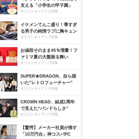
支える「小学生の甲子園」
オリコンタイアップ特集
イケメンてんこ盛り！尊すぎ
る男子の純情ラブに胸キュン
オリコンタイアップ特集
お値段そのまま45％増量！フ
ァミマ夏の大盤振る舞い
オリコンタイアップ特集
SUPER★DRAGON、自ら描
いた”レトロフューチャー”
オリコンタイアップ特集
CROWN HEAD、結成1周年
で見えた”バンドらしさ”
オリコンタイアップ特集
【驚愕】メーカー社員が推す
「10万円台」神コスパPC