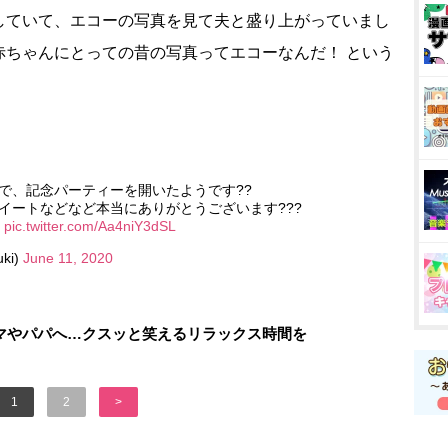
していて、エコーの写真を見て夫と盛り上がっていまし
赤ちゃんにとっての昔の写真ってエコーなんだ！ という
。
で、記念パーティーを開いたようです??
イートなどなど本当にありがとうございます???
?
pic.twitter.com/Aa4niY3dSL
ki)
June 11, 2020
マやパパへ…クスッと笑えるリラックス時間を
1
2
>