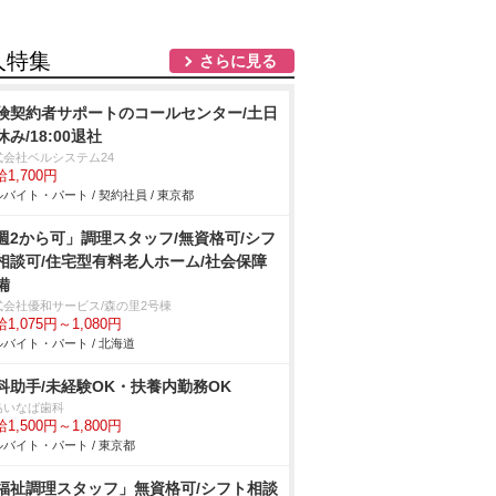
人特集
さらに見る
険契約者サポートのコールセンター/土日
休み/18:00退社
式会社ベルシステム24
1,700円
バイト・パート / 契約社員 / 東京都
週2から可」調理スタッフ/無資格可/シフ
相談可/住宅型有料老人ホーム/社会保障
備
式会社優和サービス/森の里2号棟
1,075円～1,080円
バイト・パート / 北海道
科助手/未経験OK・扶養内勤務OK
島いなば歯科
1,500円～1,800円
バイト・パート / 東京都
福祉調理スタッフ」無資格可/シフト相談