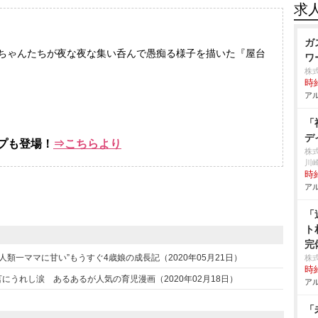
求
ガ
ちゃんたちが夜な夜な集い呑んで愚痴る様子を描いた『屋台
ワ
株
時給
アル
「
デ
ンプも登場！
⇒こちらより
株
川
時給
アル
「
ト
完
類一ママに甘い”もうすぐ4歳娘の成長記（2020年05月21日）
株
時給
にうれし涙 あるあるが人気の育児漫画（2020年02月18日）
アル
「