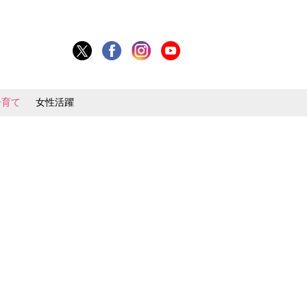
子育て
女性活躍