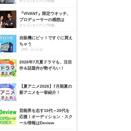
オリコンタイアップ特集
『VIVANT』限定ウオッチ、
プロデューサーの感想は
オリコンタイアップ特集
自販機にピッ！ですぐに買え
ちゃう
（PR）ジハンピ
2026年7月夏ドラマも、注目
作＆話題作が勢ぞろい！
【夏アニメ2026】7月期夏の
新アニメを一挙紹介！
芸能界を志す10代～20代を
応援！オーディション・スク
ール情報はDeview