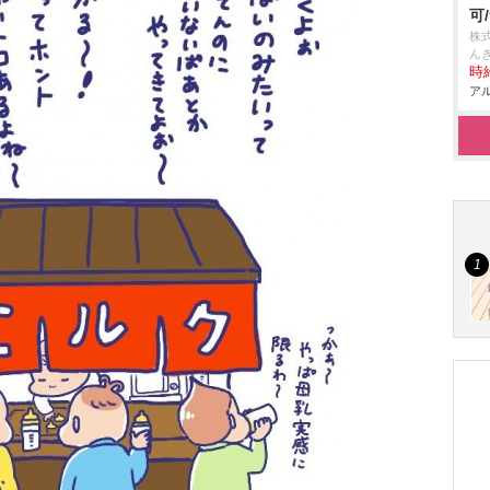
可
株
んき
時給
アル