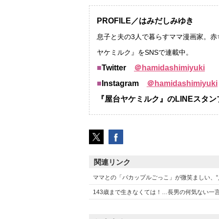
PROFILE／はみだしみゆき
息子と夫の3人で暮らすママ漫画家。赤
ヤケミルク』をSNSで連載中。
■
Twitter
＠hamidashimiyuki
■
Instagram
＠hamidashimiyuki
『屋台ヤケミルク』のLINEスタ
関連リンク
ママとの「バカップルごっこ」が微笑ましい、“人
143歳まで生きなくては！…長男の何気ない一言