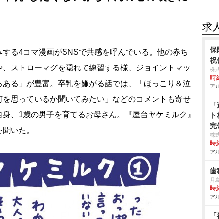
求
保
する4コマ漫画がSNSで共感を呼んでいる。他の赤ち
祝
や、ストローマグを隠れて練習する様、ジョイントマッ
株
時給
るある」が豊富。卒乳を嫌がる話では、「ほっこり＆泣
アル
何を思っているか聞いてみたい」などのコメントも寄せ
「
自身、1歳の男子を育てるお母さん。『屋台ヤケミルク』
ト
完
を聞いた。
株
時給
アル
歯
月
時給
アル
「