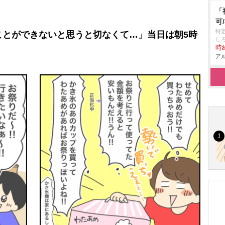
「
可
特
ことができないと思うと切なくて…」当日は朝5時
し
時給
アル