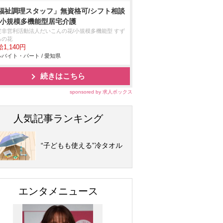
福祉調理スタッフ」無資格可/シフト相談
/小規模多機能型居宅介護
定非営利活動法人だいこんの花/小規模多機能型 すず
ろの花
1,140円
バイト・パート / 愛知県
続きはこちら
sponsored by 求人ボックス
人気記事ランキング
“子どもも使える”冷タオル
エンタメニュース