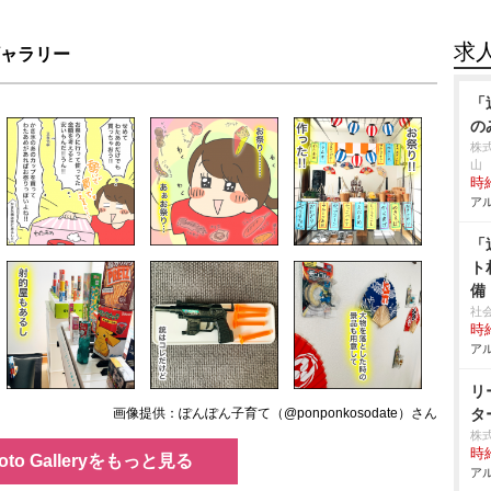
求
ャラリー
「
の
株式
山
時給
アル
「
ト
備
社
時給
アル
リ
画像提供：ぽんぽん子育て（@ponponkosodate）さん
タ
株
時給
oto Galleryをもっと見る
アル