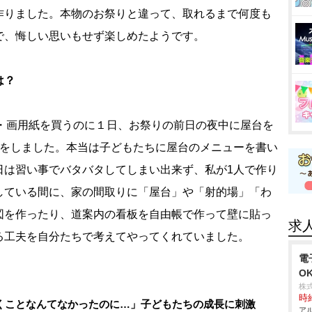
作りました。本物のお祭りと違って、取れるまで何度も
で、悔しい思いもせず楽しめたようです。
は？
・画用紙を買うのに１日、お祭りの前日の夜中に屋台を
理をしました。本当は子どもたちに屋台のメニューを書い
日は習い事でバタバタしてしまい出来ず、私が1人で作り
している間に、家の間取りに「屋台」や「射的場」「わ
図を作ったり、道案内の看板を自由帳で作って壁に貼っ
求
る工夫を自分たちで考えてやってくれていました。
電
O
株
時給
くことなんてなかったのに…」子どもたちの成長に刺激
アル