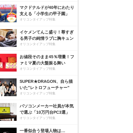
マクドナルドが40年にわたり
支える「小学生の甲子園」
オリコンタイアップ特集
イケメンてんこ盛り！尊すぎ
る男子の純情ラブに胸キュン
オリコンタイアップ特集
お値段そのまま45％増量！フ
ァミマ夏の大盤振る舞い
オリコンタイアップ特集
SUPER★DRAGON、自ら描
いた”レトロフューチャー”
オリコンタイアップ特集
パソコンメーカー社員が本気
で選ぶ「10万円台PC3選」
オリコンタイアップ特集
一番似合う登場人物は…