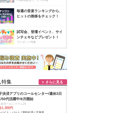
CS動画配信サービス20選
毎週の音楽ランキングから、
ヒットの推移をチェック！
試写会、登壇イベント、サイ
ンチェキなどプレゼント！
プレゼント特集
人特集
さらに見る
子決済アプリのコールセンター/週休3日
K/50代活躍中/8月開始
式会社ベルシステム24
1,300円
バイト・パート / 契約社員 / 北海道