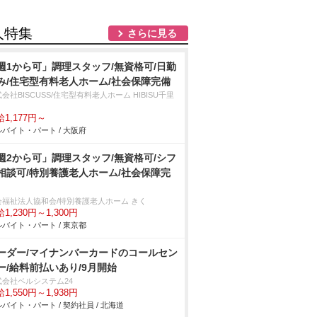
人特集
さらに見る
週1から可」調理スタッフ/無資格可/日勤
み/住宅型有料老人ホーム/社会保障完備
会社BISCUSS/住宅型有料老人ホーム HIBISU千里
1,177円～
バイト・パート / 大阪府
週2から可」調理スタッフ/無資格可/シフ
相談可/特別養護老人ホーム/社会保障完
会福祉法人協和会/特別養護老人ホーム きく
1,230円～1,300円
バイト・パート / 東京都
ーダー/マイナンバーカードのコールセン
ー/給料前払いあり/9月開始
式会社ベルシステム24
1,550円～1,938円
バイト・パート / 契約社員 / 北海道