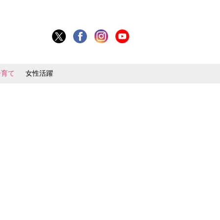
子育て
女性活躍