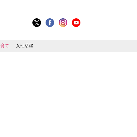
子育て
女性活躍