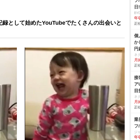
フ
日
BY
年収
長記録として始めたYouTubeでたくさんの出会いと
正社
個
か
円
ネ
月給
正社
接
ア
目
ネ
月給
正社
業
フ
ジ
年収