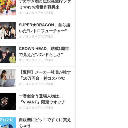
デカすぎ都市伝説発生!?ファ
ミマ45％増量作戦再来
オリコンタイアップ特集
SUPER★DRAGON、自ら描
いた”レトロフューチャー”
オリコンタイアップ特集
CROWN HEAD、結成1周年
で見えた”バンドらしさ”
オリコンタイアップ特集
【驚愕】メーカー社員が推す
「10万円台」神コスパPC
オリコンタイアップ特集
一番似合う登場人物は…
『VIVANT』限定ウオッチ
オリコンタイアップ特集
自販機にピッ！ですぐに買え
ちゃう