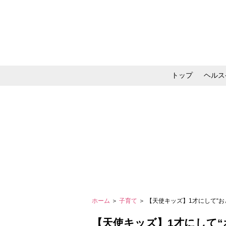
トップ
ヘルス
メイク・コスメ・スキ
ホーム
＞
子育て
＞ 【天使キッズ】1才にして“
【天使キッズ】1才にして