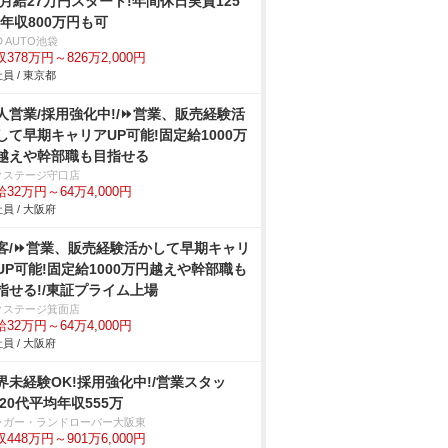
/月給27万円スタート!年間休日実質125
!年収800万円も可
D AUTO池袋
378万円～826万2,000円
員 / 東京都
人営業/採用強化中!/⏩️営業、販売経験活
して早期キャリアUP可能!固定給1000万
越えや幹部職も目指せる
クステージ守口店
32万円～64万4,000円
員 / 大阪府
客/⏩️営業、販売経験活かして早期キャリ
UP可能!固定給1000万円越えや幹部職も
指せる!/東証プライム上場
クステージ箕面店
32万円～64万4,000円
員 / 大阪府
界未経験OK!採用強化中!/営業スタッ
/20代平均年収555万
ャガー・ランドローバー大阪東
448万円～901万6,000円