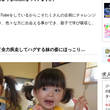
uTubeをしているからこそたくさんの企画にチャレンジ
り、色々な方に出会える事ができ、親子で学び吸収し、
。
て全力疾走してハグする妹の姿にほっこり…
求
ジ
の
タ
ジ
年収
正社