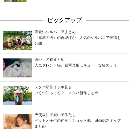
ピックアップ
可愛いシルバニアまとめ
『鬼滅の刃』の再現ほか、人気のシルバニア投稿を
公開
癒やしの猫まとめ
人気タレント猫、猫写真集…キュートな猫ズラリ
スタバ新作イッキ見せ！
いくつ知ってる？ スタバ新作まとめ
天使級に可愛い子供たち
ペットと子供の仲良しショット他、SNS話題キッズ
まとめ