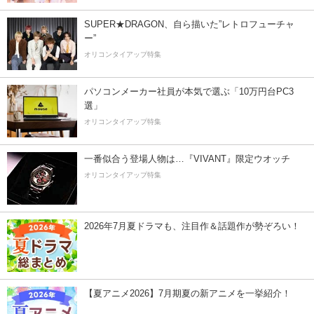
SUPER★DRAGON、自ら描いた”レトロフューチャ
ー”
オリコンタイアップ特集
パソコンメーカー社員が本気で選ぶ「10万円台PC3
選」
オリコンタイアップ特集
一番似合う登場人物は…『VIVANT』限定ウオッチ
オリコンタイアップ特集
2026年7月夏ドラマも、注目作＆話題作が勢ぞろい！
【夏アニメ2026】7月期夏の新アニメを一挙紹介！