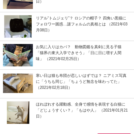
日）
リアル“トムジェリ”？ ロシアの帽子？ 四角い黒猫に
フォロワー困惑…謎フォルムの真相とは （2021年03
月08日）
お気に入りはカバ？ 動物図鑑を真剣に見る子猫
「猫界の東大入学できそう」「日に日に増す人間
味」 （2021年02月25日）
寒い日は猫も布団が恋しいはずでは？ ニアミス写真
に「うちも同じ」「ちょうど無念を味わってた」
（2021年02月18日）
ほれぼれする躍動感、全身で感情を表現する白猫に
「どじょうすくい？」「もはや人」 （2021年01月21
日）