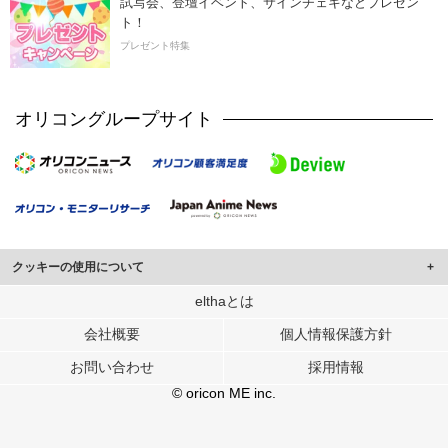
試写会、登壇イベント、サインチェキなどプレゼン
ト！
プレゼント特集
オリコングループサイト
クッキーの使用について
このサイトでは Cookie を使用して、ユーザーに合わせたコンテンツや広告の
elthaとは
表示、ソーシャル メディア機能の提供、広告の表示回数やクリック数の測定を
会社概要
個人情報保護方針
行っています。
また、ユーザーによるサイトの利用状況についても情報を収集し、ソーシャル
お問い合わせ
採用情報
メディアや広告配信、データ解析の各パートナーに提供しています。
各パートナーは、この情報とユーザーが各パートナーに提供した他の情報や、
© oricon ME inc.
ユーザーが各パートナーのサービスを使用したときに収集した他の情報を組み
合わせて使用することがあります。