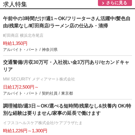
さらに見る
求人特集
午前中の3時間だけ!週1～OK/フリーターさん活躍中/髪色自
由/残業なし/町田商店/ラーメン店の仕込み・清掃
町田商店 横浜北寺尾店
時給1,350円
アルバイト・パート / 神奈川県
交通警備/月収30万可・入社祝い金3万円あり/セカンドキャ
リア
MM SECURITY メディアマート株式会社
日給1万2,500円～
アルバイト・パート / 契約社員 / 東京都
調理補助/週3日～OK/選べる短時間/残業なし&扶養内 OK/特
別な経験は要りません/家事の延長で働けます
イフスコヘルスケア株式会社/ケアプラザたま
時給1,226円～1,300円