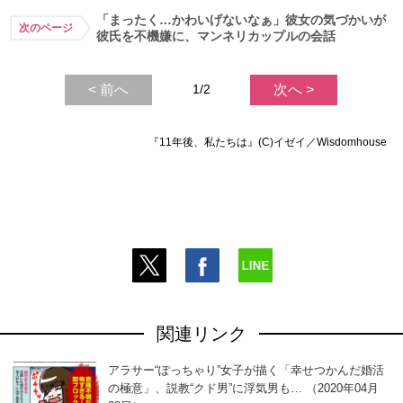
「まったく…かわいげないなぁ」彼女の気づかいが
次のページ
彼氏を不機嫌に、マンネリカップルの会話
< 前へ
1/2
次へ >
『11年後、私たちは』(C)イゼイ／Wisdomhouse
関連リンク
アラサー“ぽっちゃり”女子が描く「幸せつかんだ婚活
の極意」、説教“クド男”に浮気男も… （2020年04月