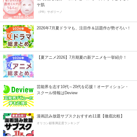
ヤ肌
（PR）サボリーノ
2026年7月夏ドラマも、注目作＆話題作が勢ぞろい！
【夏アニメ2026】7月期夏の新アニメを一挙紹介！
芸能界を志す10代～20代を応援！オーディション・
スクール情報はDeview
漫画読み放題サブスクおすすめ11選【徹底比較】
オリコン顧客満足度ランキング