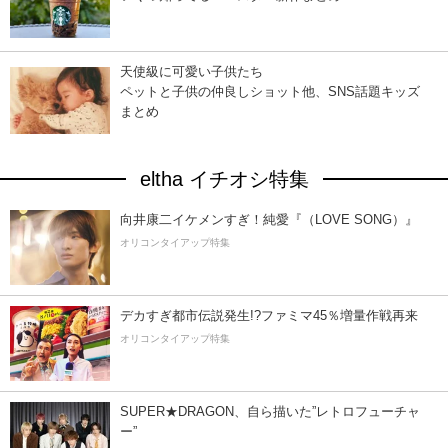
天使級に可愛い子供たち
ペットと子供の仲良しショット他、SNS話題キッズ
まとめ
eltha イチオシ特集
向井康二イケメンすぎ！純愛『（LOVE SONG）』
オリコンタイアップ特集
デカすぎ都市伝説発生!?ファミマ45％増量作戦再来
オリコンタイアップ特集
SUPER★DRAGON、自ら描いた”レトロフューチャ
ー”