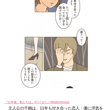
『11年後、私たちは』(C)イゼイ／Wisdomhouse
主人公の千鶴は、11年も付き合った恋人・優に浮気を