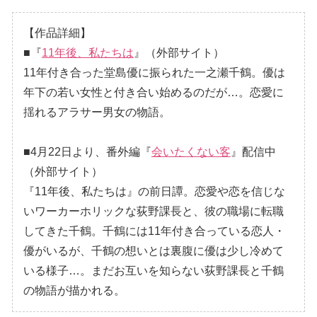
【作品詳細】
■『
11年後、私たちは
』（外部サイト）
11年付き合った堂島優に振られた一之瀬千鶴。優は
年下の若い女性と付き合い始めるのだが…。恋愛に
揺れるアラサー男女の物語。
■4月22日より、番外編『
会いたくない客
』配信中
（外部サイト）
『11年後、私たちは』の前日譚。恋愛や恋を信じな
いワーカーホリックな荻野課長と、彼の職場に転職
してきた千鶴。千鶴には11年付き合っている恋人・
優がいるが、千鶴の想いとは裏腹に優は少し冷めて
いる様子…。まだお互いを知らない荻野課長と千鶴
の物語が描かれる。