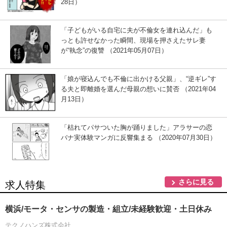
28日）
「子どもがいる自宅に夫が不倫女を連れ込んだ」も
っとも許せなかった瞬間、現場を押さえたサレ妻
が“執念”の復讐 （2021年05月07日）
「娘が寝込んでも不倫に出かける父親」、“逆ギレ”す
る夫と即離婚を選んだ母親の想いに賛否 （2021年04
月13日）
「枯れてパサついた胸が踊りました」アラサーの恋
バナ実体験マンガに反響集まる （2020年07月30日）
さらに見る
求人特集
横浜/モータ・センサの製造・組立/未経験歓迎・土日休み
テクノハンズ株式会社