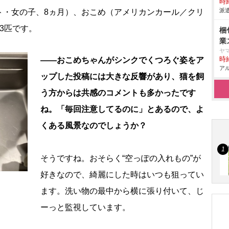
時給
派遣
ト・女の子、8ヵ月）、おこめ（アメリカンカール／クリ
3匹です。
梱
業
ヤ
――おこめちゃんがシンクでくつろぐ姿をア
時給
アル
ップした投稿には大きな反響があり、猫を飼
う方からは共感のコメントも多かったです
ね。「毎回注意してるのに」とあるので、よ
くある風景なのでしょうか？
そうですね。おそらく“空っぽの入れもの”が
好きなので、綺麗にした時はいつも狙ってい
ます。洗い物の最中から横に張り付いて、じ
ーっと監視しています。