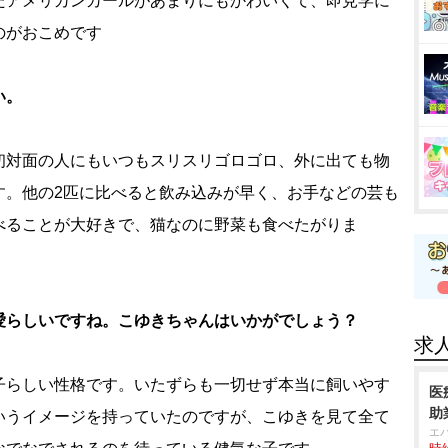
たアメリカンカールがあまりにもかわいくて、即見学に
のがおこめです
い。
初対面の人にもいつもスリスリゴロゴロ、外に出ても物
す。他の2匹に比べると飲み込みが早く、お手などの芸も
べることが大好きで、猫なのに野菜も食べたがりま
愛らしいですね。こゆきちゃんはいかがでしょう？
求
子らしい性格です。いたずらも一切せず本当に飼いやす
医
助
いうイメージを持っていたのですが、こゆきを見て全て
エ