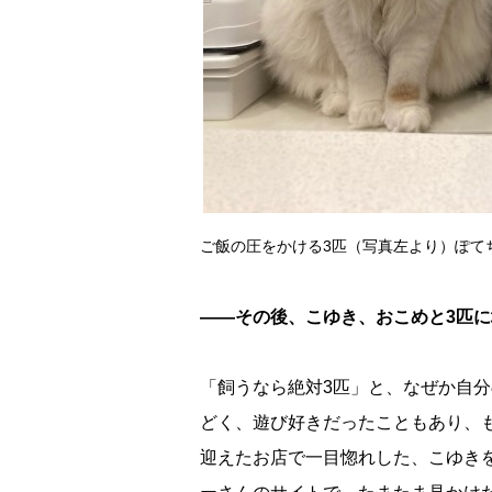
ご飯の圧をかける3匹（写真左より）ぽて
――その後、こゆき、おこめと3匹
「飼うなら絶対3匹」と、なぜか自
どく、遊び好きだったこともあり、
迎えたお店で一目惚れした、こゆき