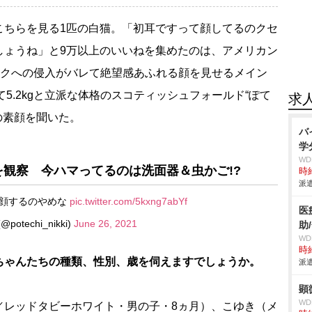
ちらを見る1匹の白猫。「初耳ですって顔してるのクセ
しょうね」と9万以上のいいねを集めたのは、アメリカン
ンクへの侵入がバレて絶望感あふれる顔を見せるメイン
て5.2kgと立派な体格のスコティッシュフォールド“ぽて
求
の素顔を聞いた。
バ
学
W
観察 今ハマってるのは洗面器＆虫かご!?
時給
派遣
な顔するのやめな
pic.twitter.com/5kxng7abYf
医
techi_nikki)
June 26, 2021
助
W
時給
ちゃんたちの種類、性別、歳を伺えますでしょうか。
派遣
顕
W
／レッドタビーホワイト・男の子・8ヵ月）、こゆき（メ