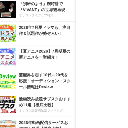
「別班のよう」腕時計で
『VIVANT』の世界観再現
オリコンタイアップ特集
2026年7月夏ドラマも、注目
作＆話題作が勢ぞろい！
【夏アニメ2026】7月期夏の
新アニメを一挙紹介！
芸能界を志す10代～20代を
応援！オーディション・スク
ール情報はDeview
漫画読み放題サブスクおすす
め11選【徹底比較】
オリコン顧客満足度ランキング
2026年動画配信サービスお