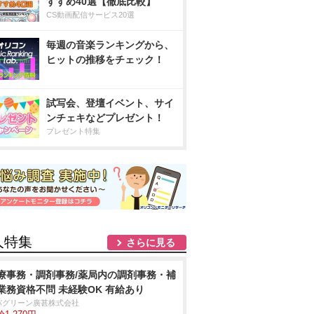
すすめ40選【徹底比較】
CS動画配信サービス20選
毎週の音楽ランキングから、
ヒットの推移をチェック！
試写会、登壇イベント、サイ
ンチェキなどプレゼント！
プレゼント特集
人特集
さらに見る
療事務・調剤事務/薬局内の調剤事務・補
業務資格不問 未経験OK 有給あり
バグリーン廣甚株式会社