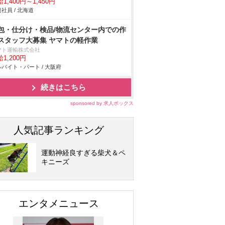
1,400円～1,450円
社員 / 北海道
包・仕分け・検品/物流センター内での作
スタッフ大募集 ヤマトの軽作業
マト運輸株式会社
1,200円
バイト・パート / 大阪府
続きはこちら
sponsored by 求人ボックス
人気記事ランキング
運動神経良すぎる柴犬＆ペ
キニーズ
エンタメニュース