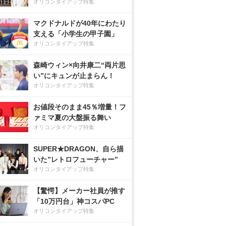
オリコンタイアップ特集
マクドナルドが40年にわたり
支える「小学生の甲子園」
オリコンタイアップ特集
森崎ウィン×向井康二“両片思
い”にキュンが止まらん！
オリコンタイアップ特集
お値段そのまま45％増量！フ
ァミマ夏の大盤振る舞い
オリコンタイアップ特集
SUPER★DRAGON、自ら描
いた”レトロフューチャー”
オリコンタイアップ特集
【驚愕】メーカー社員が推す
「10万円台」神コスパPC
オリコンタイアップ特集