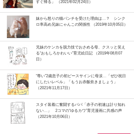
すぐ帰る」 （2021年02月24日）
妹から怒りの猫パンチを受けた理由は…？ シンク
ロ率高め兄妹にゃんこの関係性 （2019年10月05日）
兄妹のケンカを脱力技でおさめる母、クスッと笑え
る“おもしろかわいい”育児絵日記 （2019年08月07
日）
“尊い”2歳息子の初ピースサインに母涙…「ぜひ祝日
にしたいレベル」「もうお赤飯炊きましょう」
（2021年11月17日）
スタイ装着に奮闘するパパ「赤子の初速は計り知れ
ない…」 2コマの“ゆるカワ”育児漫画に共感の声
（2021年10月06日）