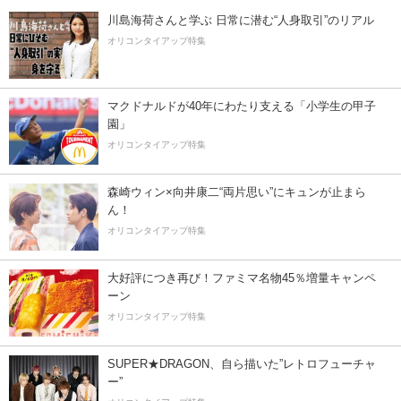
川島海荷さんと学ぶ 日常に潜む“人身取引”のリアル
オリコンタイアップ特集
マクドナルドが40年にわたり支える「小学生の甲子
園」
オリコンタイアップ特集
森崎ウィン×向井康二“両片思い”にキュンが止まら
ん！
オリコンタイアップ特集
大好評につき再び！ファミマ名物45％増量キャンペ
ーン
オリコンタイアップ特集
SUPER★DRAGON、自ら描いた”レトロフューチャ
ー”