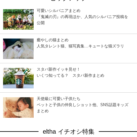
可愛いシルバニアまとめ
『鬼滅の刃』の再現ほか、人気のシルバニア投稿を
公開
癒やしの猫まとめ
人気タレント猫、猫写真集…キュートな猫ズラリ
スタバ新作イッキ見せ！
いくつ知ってる？ スタバ新作まとめ
天使級に可愛い子供たち
ペットと子供の仲良しショット他、SNS話題キッズ
まとめ
eltha イチオシ特集