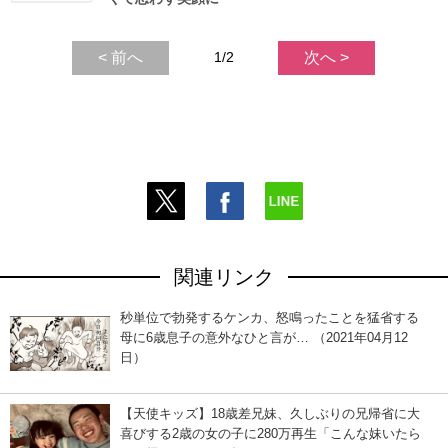
< 前へ
1/2
次へ >
関連リンク
秒単位で勃発するケンカ、怒鳴ったことを猛省する
母に6歳息子の意外なひと言が… （2021年04月12
日）
【天使キッズ】18歳差兄妹、久しぶりの兄帰省に大
喜びする2歳の女の子に280万再生「こんな妹いたら