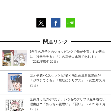
関連リンク
1年生の息子とのショッピングで母が全買いした理由
に「将来モテる」「この幸せよ永遠であれ！」
（2021年09月20日）
出オチ感やばい…パパが描く法廷画風育児漫画が
「ジワジワくる」「無駄にシリアス」 （2021年08月
23日）
全身真っ黒の小3女子、いつものフリフリ服を着ない
理由は？「めっちゃ親思い」「賢い」 （2021年08月
12日）