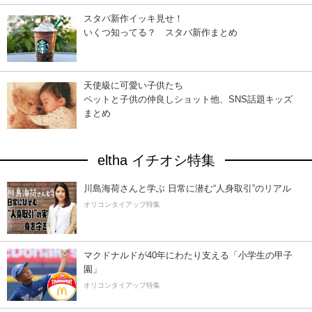
スタバ新作イッキ見せ！
いくつ知ってる？ スタバ新作まとめ
天使級に可愛い子供たち
ペットと子供の仲良しショット他、SNS話題キッズ
まとめ
eltha イチオシ特集
川島海荷さんと学ぶ 日常に潜む“人身取引”のリアル
オリコンタイアップ特集
マクドナルドが40年にわたり支える「小学生の甲子
園」
オリコンタイアップ特集