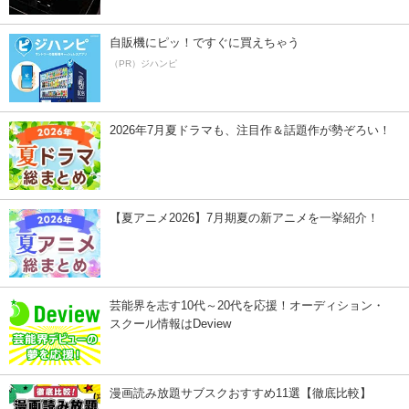
自販機にピッ！ですぐに買えちゃう
（PR）ジハンピ
2026年7月夏ドラマも、注目作＆話題作が勢ぞろい！
【夏アニメ2026】7月期夏の新アニメを一挙紹介！
芸能界を志す10代～20代を応援！オーディション・
スクール情報はDeview
漫画読み放題サブスクおすすめ11選【徹底比較】