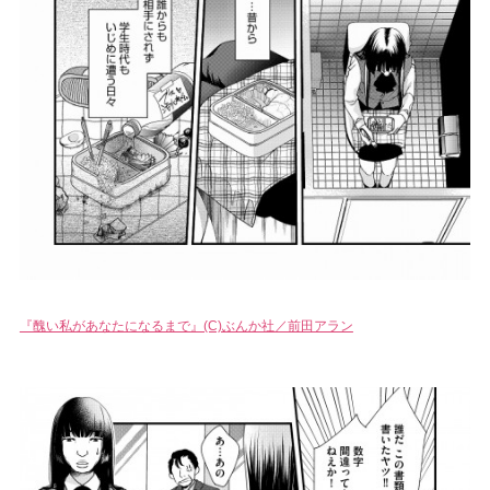
『醜い私があなたになるまで』(C)ぶんか社／前田アラン