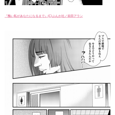
『醜い私があなたになるまで』(C)ぶんか社／前田アラン