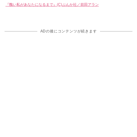
『醜い私があなたになるまで』(C)ぶんか社／前田アラン
ADの後にコンテンツが続きます