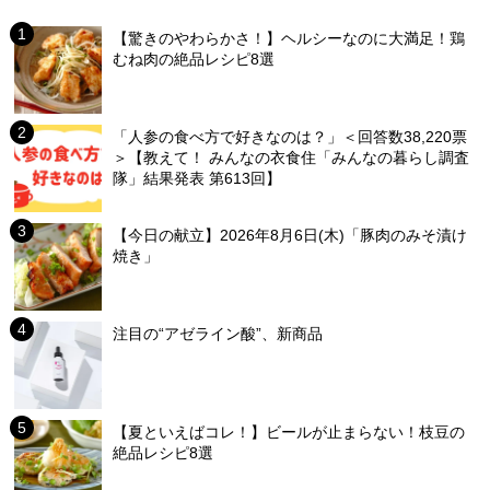
【驚きのやわらかさ！】ヘルシーなのに大満足！鶏
むね肉の絶品レシピ8選
「人参の食べ方で好きなのは？」＜回答数38,220票
＞【教えて！ みんなの衣食住「みんなの暮らし調査
隊」結果発表 第613回】
【今日の献立】2026年8月6日(木)「豚肉のみそ漬け
焼き」
注目の“アゼライン酸”、新商品
【夏といえばコレ！】ビールが止まらない！枝豆の
絶品レシピ8選