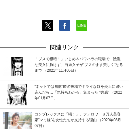
関連リンク
「ブスで根暗！」いじめ＆パワハラの職場で…陰湿
な美女に負けず、自虐女子が“ブスのまま美しく”なる
まで （2021年11月05日）
“ネットでは無敵”匿名投稿でキライな奴を炎上に追い
込んだら…「気持ちわかる」集まった “共感” （2022
年01月07日）
コンプレックスに「喝！」、フォロワー８万人美容
家”マミ様”を女性たちが支持する理由 （2020年08月
07日）