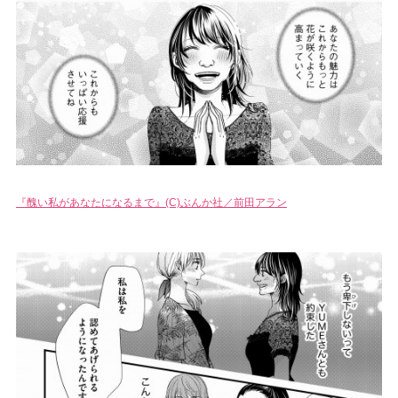
『醜い私があなたになるまで』(C)ぶんか社／前田アラン