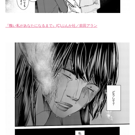
『醜い私があなたになるまで』(C)ぶんか社／前田アラン