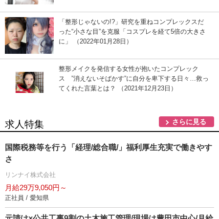
「整形じゃないの!?」研究を重ねコンプレックスだ
った“小さな目”を克服「コスプレを経て5倍の大きさ
に」 （2022年01月28日）
整形メイクを発信する女性が抱いたコンプレック
ス ”消えないそばかす”に自分を卑下する日々…救っ
てくれた言葉とは？ （2021年12月23日）
さらに見る
求人特集
国際税務等を行う「経理/総合職/」福利厚生充実で働きやす
さ
リンナイ株式会社
月給29万9,050円～
正社員 / 愛知県
元請け×公共工事9割の土木施工管理/現場は豊田市中心/月給