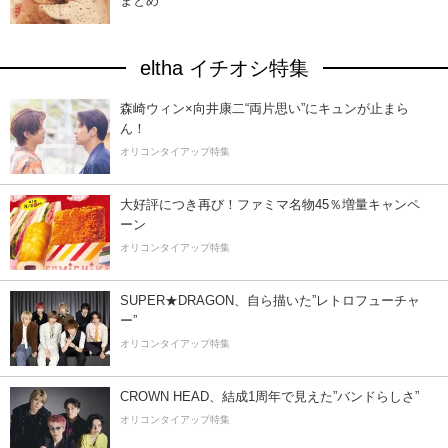
まとめ
eltha イチオシ特集
森崎ウィン×向井康二“両片思い”にキュンが止まら
ん！
オリコンタイアップ特集
大好評につき再び！ファミマ名物45％増量キャンペ
ーン
オリコンタイアップ特集
SUPER★DRAGON、自ら描いた”レトロフューチャ
ー”
オリコンタイアップ特集
CROWN HEAD、結成1周年で見えた”バンドらしさ”
オリコンタイアップ特集