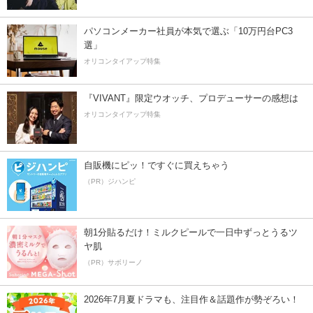
パソコンメーカー社員が本気で選ぶ「10万円台PC3
選」
オリコンタイアップ特集
『VIVANT』限定ウオッチ、プロデューサーの感想は
オリコンタイアップ特集
自販機にピッ！ですぐに買えちゃう
（PR）ジハンピ
朝1分貼るだけ！ミルクピールで一日中ずっとうるツ
ヤ肌
（PR）サボリーノ
2026年7月夏ドラマも、注目作＆話題作が勢ぞろい！