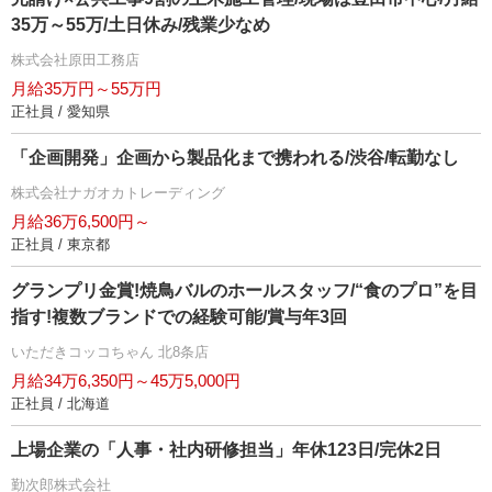
35万～55万/土日休み/残業少なめ
株式会社原田工務店
月給35万円～55万円
正社員 / 愛知県
「企画開発」企画から製品化まで携われる/渋谷/転勤なし
株式会社ナガオカトレーディング
月給36万6,500円～
正社員 / 東京都
グランプリ金賞!焼鳥バルのホールスタッフ/“食のプロ”を目
指す!複数ブランドでの経験可能/賞与年3回
いただきコッコちゃん 北8条店
月給34万6,350円～45万5,000円
正社員 / 北海道
上場企業の「人事・社内研修担当」年休123日/完休2日
勤次郎株式会社