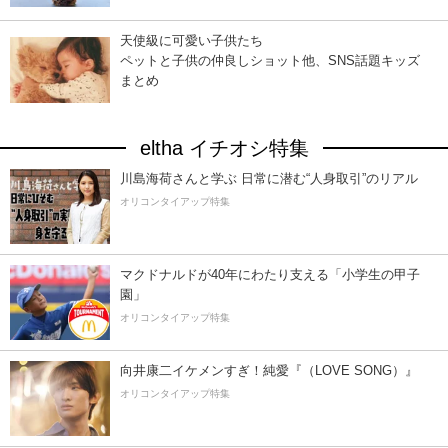
天使級に可愛い子供たち
ペットと子供の仲良しショット他、SNS話題キッズ
まとめ
eltha イチオシ特集
川島海荷さんと学ぶ 日常に潜む“人身取引”のリアル
オリコンタイアップ特集
マクドナルドが40年にわたり支える「小学生の甲子
園」
オリコンタイアップ特集
向井康二イケメンすぎ！純愛『（LOVE SONG）』
オリコンタイアップ特集