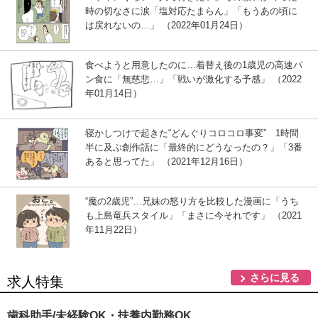
時の切なさに涙「塩対応たまらん」「もうあの頃に
は戻れないの…」 （2022年01月24日）
食べようと用意したのに…着替え後の1歳児の高速パ
ン食に「無慈悲…」「戦いが激化する予感」 （2022
年01月14日）
寝かしつけで起きた“どんぐりコロコロ事変” 1時間
半に及ぶ創作話に「最終的にどうなったの？」「3番
あると思ってた」 （2021年12月16日）
“魔の2歳児”…兄妹の怒り方を比較した漫画に「うち
も上島竜兵スタイル」「まさに今それです」 （2021
年11月22日）
さらに見る
求人特集
歯科助手/未経験OK・扶養内勤務OK