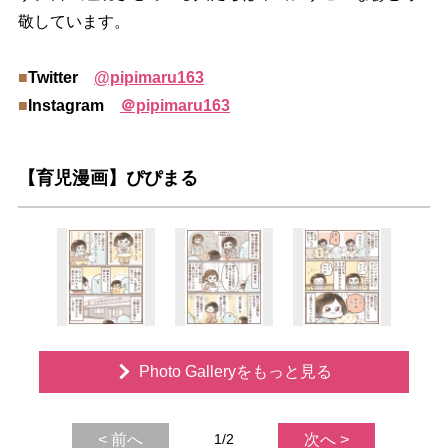
敬しています。
■
Twitter
@pipimaru163
■
Instagram
＠pipimaru163
【育児漫画】ぴぴまる
Photo Galleryをもっと見る
< 前へ
1/2
次へ >