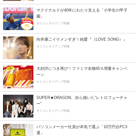
マクドナルドが40年にわたり支える「小学生の甲子
園」
オリコンタイアップ特集
向井康二イケメンすぎ！純愛『（LOVE SONG）』
オリコンタイアップ特集
大好評につき再び！ファミマ名物45％増量キャンペ
ーン
オリコンタイアップ特集
SUPER★DRAGON、自ら描いた”レトロフューチャ
ー”
オリコンタイアップ特集
パソコンメーカー社員が本気で選ぶ「10万円台PC3
選」