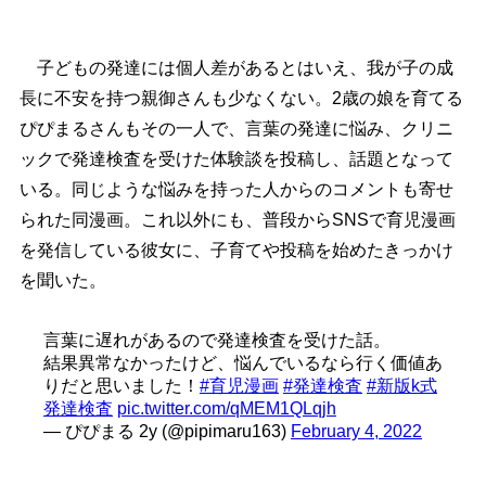
子どもの発達には個人差があるとはいえ、我が子の成
長に不安を持つ親御さんも少なくない。2歳の娘を育てる
ぴぴまるさんもその一人で、言葉の発達に悩み、クリニ
ックで発達検査を受けた体験談を投稿し、話題となって
いる。同じような悩みを持った人からのコメントも寄せ
られた同漫画。これ以外にも、普段からSNSで育児漫画
を発信している彼女に、子育てや投稿を始めたきっかけ
を聞いた。
言葉に遅れがあるので発達検査を受けた話。
結果異常なかったけど、悩んでいるなら行く価値あ
りだと思いました！
#育児漫画
#発達検査
#新版k式
発達検査
pic.twitter.com/qMEM1QLqjh
— ぴぴまる 2y (@pipimaru163)
February 4, 2022