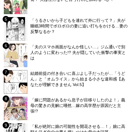
「うるさいから子どもを連れて外に行って？」夫が
睡眠3時間でボロボロの妻に追い打ちをかける…妻の
反撃なるか？
「夫のスマホ画面がなんか怪しい…」ジム通いで別
人のように変わった!? 夫が隠していた衝撃の事実と
は
結婚前提の付き合いに喜ぶよし子だったが…「うど
ん」と「オムライス」から始まる小さな違和感【あ
なたが理解できません Vol.5】
「嫁に問題があるから息子が目移りしたのよ！」義
母の驚きの見解に唖然…嫁の高学歴が原因だと主
張!?
「私が絶対に娘の可能性を開花させる…！」娘に高