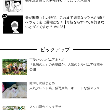
額を注ぎ自分の夢を押しつけた母の大誤算
夫が闇堕ちした瞬間…これまで嫌味なヤツらが媚び
へつらう姿は滑稽だな！【母親ならすべてを許さな
いとダメですか？ Vol.28】
ピックアップ
可愛いシルバニアまとめ
『鬼滅の刃』の再現ほか、人気のシルバニア投稿を
公開
癒やしの猫まとめ
人気タレント猫、猫写真集…キュートな猫ズラリ
スタバ新作イッキ見せ！