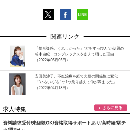
関連リンク
「整形疑惑、うれしかった」“ガチすっぴん”が話題の
柏木由紀 コンプレックスをあえて晒した理由
（2022年05月05日）
安田美沙子、不妊治療を経て夫婦の関係性に変化
「“いろいろ”を1つ1つ乗り越えて仲が深まった」
（2022年04月18日）
さらに見る
求人特集
資料請求受付/未経験OK/資格取得サポートあり/高時給/駅チ
カ/週3日～