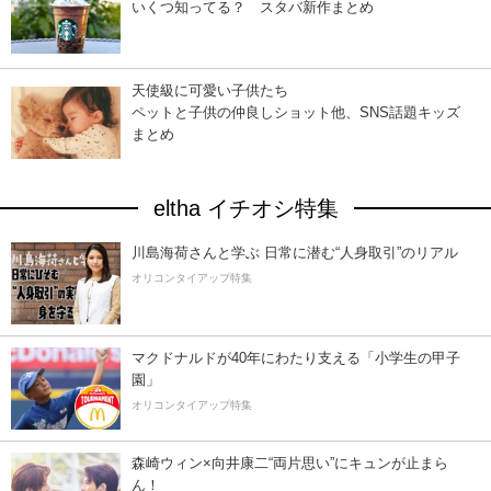
いくつ知ってる？ スタバ新作まとめ
天使級に可愛い子供たち
ペットと子供の仲良しショット他、SNS話題キッズ
まとめ
eltha イチオシ特集
川島海荷さんと学ぶ 日常に潜む“人身取引”のリアル
オリコンタイアップ特集
マクドナルドが40年にわたり支える「小学生の甲子
園」
オリコンタイアップ特集
森崎ウィン×向井康二“両片思い”にキュンが止まら
ん！