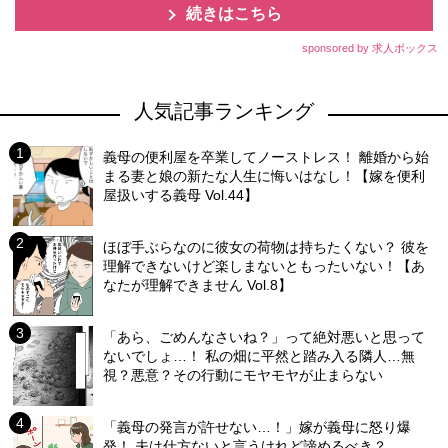
続きはこちら
sponsored by 求人ボックス
人気記事ランキング
義母の便利屋を卒業してノーストレス！ 離婚から始
まる妻と娘の新たな人生に悔いはなし！【嫁を便利
屋扱いする義母 Vol.44】
ほぼ手ぶらなのに彼女の荷物は持ちたくない？ 彼を
理解できないけど楽しまないともったいない！【あ
なたが理解できません Vol.8】
「あら、ごめんなさいね？」って絶対悪いと思って
ないでしょ…！ 私の畑に平然と踏み入る隣人…無
視？悪意？その行動にモヤモヤが止まらない
「義母の発言が許せない…！」嫁が義母に怒り爆
発！ 夫は仕方ないと言うけれど諦めるべき？