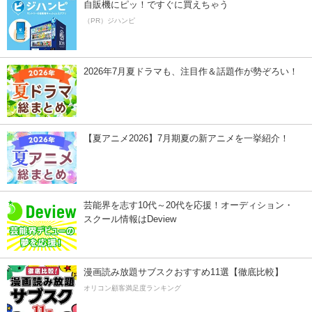
自販機にピッ！ですぐに買えちゃう
（PR）ジハンピ
2026年7月夏ドラマも、注目作＆話題作が勢ぞろい！
【夏アニメ2026】7月期夏の新アニメを一挙紹介！
芸能界を志す10代～20代を応援！オーディション・
スクール情報はDeview
漫画読み放題サブスクおすすめ11選【徹底比較】
オリコン顧客満足度ランキング