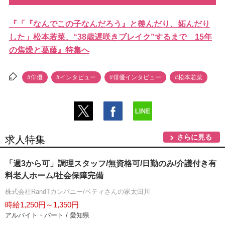
『「『なんでこの子なんだろう』と羨んだり、妬んだり
した」松本若菜、“38歳遅咲きブレイク”するまで 15年
の焦燥と葛藤』特集へ
#俳優
#インタビュー
#俳優インタビュー
#松本若菜
さらに見る
求人特集
「週3から可」調理スタッフ/無資格可/日勤のみ/介護付き有
料老人ホーム/社会保障完備
株式会社RandTカンパニー/ベティさんの家太田川
時給1,250円～1,350円
アルバイト・パート / 愛知県