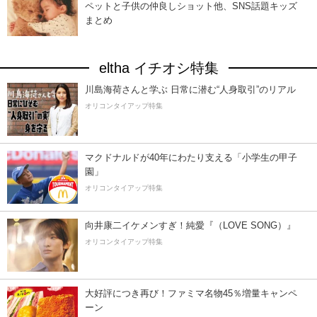
ペットと子供の仲良しショット他、SNS話題キッズ
まとめ
eltha イチオシ特集
川島海荷さんと学ぶ 日常に潜む“人身取引”のリアル
オリコンタイアップ特集
マクドナルドが40年にわたり支える「小学生の甲子
園」
オリコンタイアップ特集
向井康二イケメンすぎ！純愛『（LOVE SONG）』
オリコンタイアップ特集
大好評につき再び！ファミマ名物45％増量キャンペ
ーン