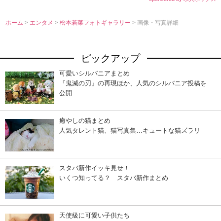
ホーム
>
エンタメ
>
松本若菜フォトギャラリー
> 画像・写真詳細
ピックアップ
可愛いシルバニアまとめ
『鬼滅の刃』の再現ほか、人気のシルバニア投稿を
公開
癒やしの猫まとめ
人気タレント猫、猫写真集…キュートな猫ズラリ
スタバ新作イッキ見せ！
いくつ知ってる？ スタバ新作まとめ
天使級に可愛い子供たち