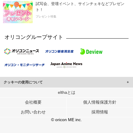
試写会、登壇イベント、サインチェキなどプレゼン
ト！
プレゼント特集
オリコングループサイト
クッキーの使用について
このサイトでは Cookie を使用して、ユーザーに合わせたコンテンツや広告の
elthaとは
表示、ソーシャル メディア機能の提供、広告の表示回数やクリック数の測定を
会社概要
個人情報保護方針
行っています。
また、ユーザーによるサイトの利用状況についても情報を収集し、ソーシャル
お問い合わせ
採用情報
メディアや広告配信、データ解析の各パートナーに提供しています。
各パートナーは、この情報とユーザーが各パートナーに提供した他の情報や、
© oricon ME inc.
ユーザーが各パートナーのサービスを使用したときに収集した他の情報を組み
合わせて使用することがあります。