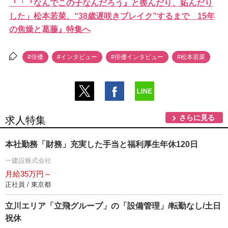
『「『なんでこの子なんだろう』と羨んだり、妬んだり
した」松本若菜、“38歳遅咲きブレイク”するまで 15年
の焦燥と葛藤』特集へ
#俳優
#インタビュー
#俳優インタビュー
#松本若菜
さらに見る
求人特集
本社勤務「財務」充実した手当と福利厚生年休120日
一建設株式会社
月給35万円～
正社員 / 東京都
立川エリア「立飛グループ」の「設備管理」/転勤なし/土日
祝休