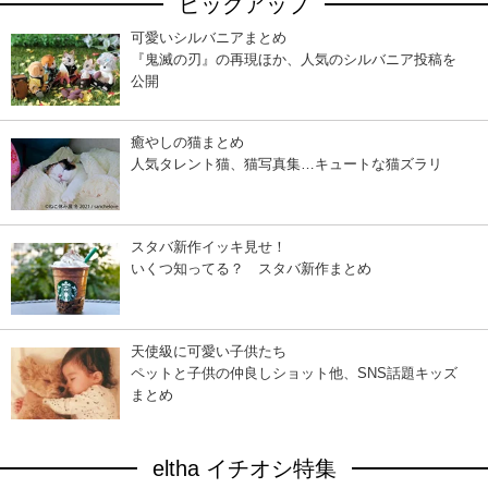
ピックアップ
可愛いシルバニアまとめ
『鬼滅の刃』の再現ほか、人気のシルバニア投稿を
公開
癒やしの猫まとめ
人気タレント猫、猫写真集…キュートな猫ズラリ
スタバ新作イッキ見せ！
いくつ知ってる？ スタバ新作まとめ
天使級に可愛い子供たち
ペットと子供の仲良しショット他、SNS話題キッズ
まとめ
eltha イチオシ特集