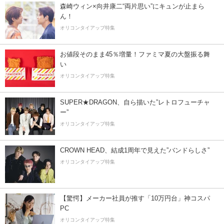
森崎ウィン×向井康二“両片思い”にキュンが止まら
ん！
オリコンタイアップ特集
お値段そのまま45％増量！ファミマ夏の大盤振る舞
い
オリコンタイアップ特集
SUPER★DRAGON、自ら描いた”レトロフューチャ
ー”
オリコンタイアップ特集
CROWN HEAD、結成1周年で見えた”バンドらしさ”
オリコンタイアップ特集
【驚愕】メーカー社員が推す「10万円台」神コスパ
PC
オリコンタイアップ特集