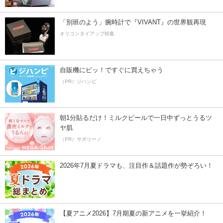
「別班のよう」腕時計で『VIVANT』の世界観再現
オリコンタイアップ特集
自販機にピッ！ですぐに買えちゃう
（PR）ジハンピ
朝1分貼るだけ！ミルクピールで一日中ずっとうるツ
ヤ肌
（PR）サボリーノ
2026年7月夏ドラマも、注目作＆話題作が勢ぞろい！
【夏アニメ2026】7月期夏の新アニメを一挙紹介！