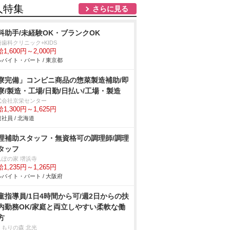
人特集
さらに見る
科助手/未経験OK・ブランクOK
歯科クリニック+KIDS
1,600円～2,000円
バイト・パート / 東京都
寮完備」コンビニ商品の惣菜製造補助/即
寮/製造・工場/日勤/日払い/工場・製造
式会社京栄センター
1,300円～1,625円
社員 / 北海道
理補助スタッフ・無資格可の調理師/調理
タッフ
んぽの家 堺浜寺
1,235円～1,265円
バイト・パート / 大阪府
童指導員/1日4時間から可/週2日からの扶
内勤務OK/家庭と両立しやすい柔軟な働
方
くもりの森 北光