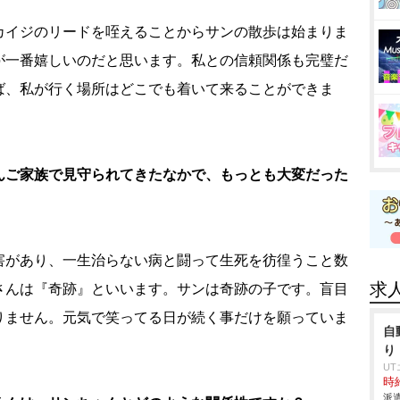
カイジのリードを咥えることからサンの散歩は始まりま
が一番嬉しいのだと思います。私との信頼関係も完璧だ
ば、私が行く場所はどこでも着いて来ることができま
んご家族で見守られてきたなかで、もっとも大変だった
害があり、一生治らない病と闘って生死を彷徨うこと数
求
さんは『奇跡』といいます。サンは奇跡の子です。盲目
りません。元気で笑ってる日が続く事だけを願っていま
自
り
U
時給
派遣