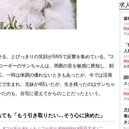
求
歯
崎
時給
アル
「
入
る、とびっきりの笑顔がSNSで反響を集めている。”ス
株
時給
るコーギーのサンちゃんは、周囲の音を敏感に察知し、飼
派遣
応。一時は体調の優れないときもあったが、今では活発
調
ス
元で生まれ、兄妹が4匹いたが、生き残ったのはサンちゃ
そ
いたのも、自宅に迎えてからのことだったという。
時給
アル
児
れても「もう引き取りたい…そう心に決めた」
養
き
し
#コーギー
#もふもふコーギー
#blinddog
#盲目犬
#ソニ
ぬ