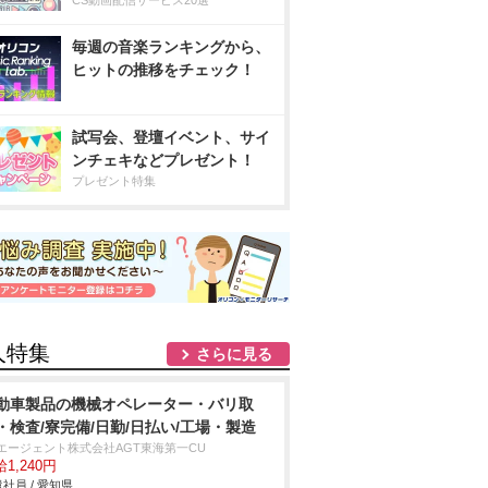
CS動画配信サービス20選
毎週の音楽ランキングから、
ヒットの推移をチェック！
試写会、登壇イベント、サイ
ンチェキなどプレゼント！
プレゼント特集
人特集
さらに見る
動車製品の機械オペレーター・バリ取
・検査/寮完備/日勤/日払い/工場・製造
Tエージェント株式会社AGT東海第一CU
1,240円
社員 / 愛知県