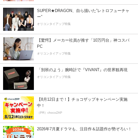
SUPER★DRAGON、自ら描いた”レトロフューチャ
ー”
オリコンタイアップ特集
【驚愕】メーカー社員が推す「10万円台」神コスパ
PC
オリコンタイアップ特集
「別班のよう」腕時計で『VIVANT』の世界観再現
オリコンタイアップ特集
【8月12日まで！】チョコザップキャンペーン実施
中！
（PR）chocoZAP
2026年7月夏ドラマも、注目作＆話題作が勢ぞろい！