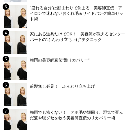
“盛れる自分”は顔まわりで決まる 美容師直伝！ア
イロンで迷わないおくれ毛＆サイドバング簡単セッ
ト術
家にある道具だけでOK！ 美容師が教えるセンター
パートの”ふんわり立ち上げ”テクニック
梅雨の美容師直伝”髪リカバリー”
前髪無し必見！ ふんわり立ち上げ
梅雨でも怖くない！ アホ毛や顔周り、湿気で死ん
だ髪や寝グセを救う美容師直伝のリカバリー術