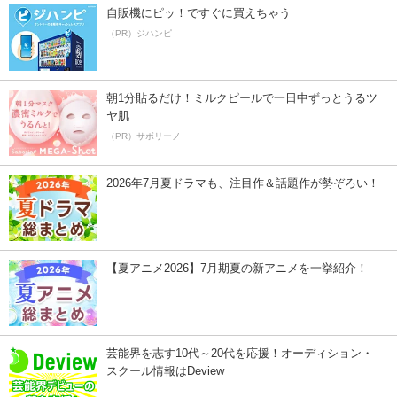
自販機にピッ！ですぐに買えちゃう
（PR）ジハンピ
朝1分貼るだけ！ミルクピールで一日中ずっとうるツ
ヤ肌
（PR）サボリーノ
2026年7月夏ドラマも、注目作＆話題作が勢ぞろい！
【夏アニメ2026】7月期夏の新アニメを一挙紹介！
芸能界を志す10代～20代を応援！オーディション・
スクール情報はDeview