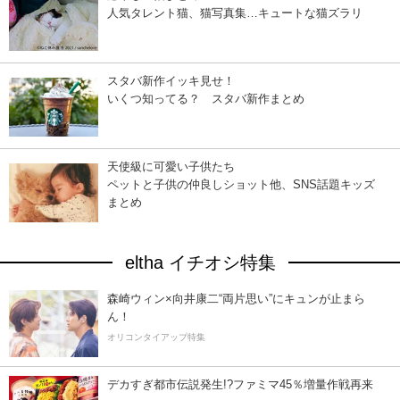
人気タレント猫、猫写真集…キュートな猫ズラリ
スタバ新作イッキ見せ！
いくつ知ってる？ スタバ新作まとめ
天使級に可愛い子供たち
ペットと子供の仲良しショット他、SNS話題キッズ
まとめ
eltha イチオシ特集
森崎ウィン×向井康二“両片思い”にキュンが止まら
ん！
オリコンタイアップ特集
デカすぎ都市伝説発生!?ファミマ45％増量作戦再来