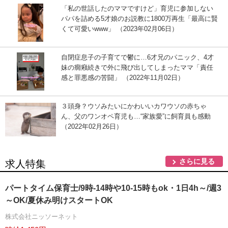
「私の世話したのママですけど」育児に参加しない
パパを詰める5才娘のお説教に1800万再生「最高に賢
くて可愛いwww」 （2023年02月06日）
自閉症息子の子育てで鬱に…6才兄のパニック、4才
妹の癇癪続きで外に飛び出してしまったママ「責任
感と罪悪感の苦闘」 （2022年11月02日）
３頭身？ウソみたいにかわいいカワウソの赤ちゃ
ん、父のワンオペ育児も…“家族愛”に飼育員も感動
（2022年02月26日）
さらに見る
求人特集
パートタイム保育士/9時-14時や10-15時もok・1日4h～/週3
～OK/夏休み明けスタートOK
株式会社ニッソーネット