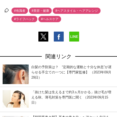
#有識者
#美容・健康
#ヘアスタイル・ヘアアレンジ
#ライフハック
#ヘルスケア
関連リンク
白髪の予防策は？ “定期的な運動と十分な休息”が遅
らせる手立ての一つに【専門家監修】 （2023年09月
29日）
「抜けた髪は生えるまで約3ヵ月かかる」抜け毛が増
える秋、薄毛対策を専門医に聞く （2023年09月15
日）