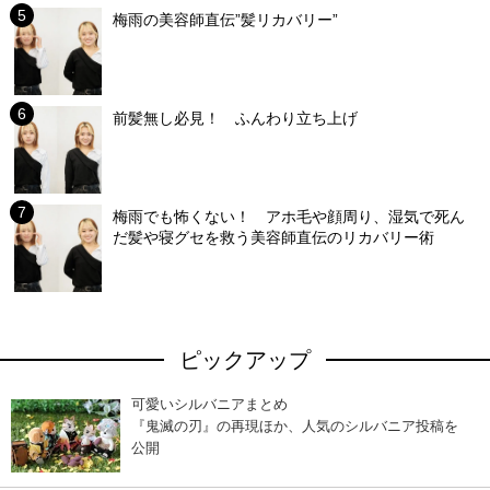
梅雨の美容師直伝”髪リカバリー”
前髪無し必見！ ふんわり立ち上げ
梅雨でも怖くない！ アホ毛や顔周り、湿気で死ん
だ髪や寝グセを救う美容師直伝のリカバリー術
ピックアップ
可愛いシルバニアまとめ
『鬼滅の刃』の再現ほか、人気のシルバニア投稿を
公開