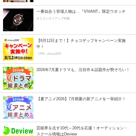
一番似合う登場人物は…『VIVANT』限定ウオッチ
オリコンタイアップ特集
【8月12日まで！】チョコザップキャンペーン実施
中！
（PR）chocoZAP
2026年7月夏ドラマも、注目作＆話題作が勢ぞろい！
【夏アニメ2026】7月期夏の新アニメを一挙紹介！
芸能界を志す10代～20代を応援！オーディション・
スクール情報はDeview