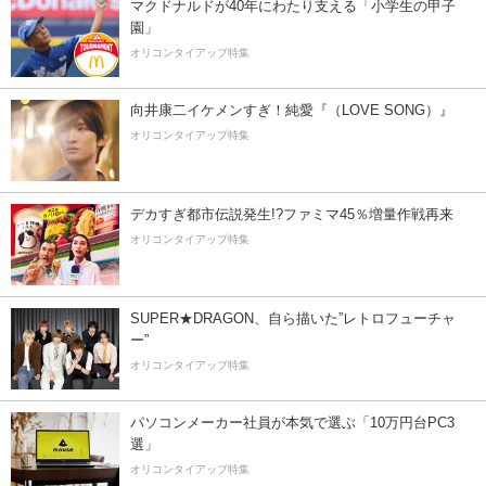
マクドナルドが40年にわたり支える「小学生の甲子
園」
オリコンタイアップ特集
向井康二イケメンすぎ！純愛『（LOVE SONG）』
オリコンタイアップ特集
デカすぎ都市伝説発生!?ファミマ45％増量作戦再来
オリコンタイアップ特集
SUPER★DRAGON、自ら描いた”レトロフューチャ
ー”
オリコンタイアップ特集
パソコンメーカー社員が本気で選ぶ「10万円台PC3
選」
オリコンタイアップ特集