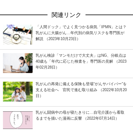
関連リンク
「人間ドック」でよく見つかる病気「IPMN」とは？
乳がんに大腸がん…年代別の病気リスクを専門医が
解説 （2023年10月23日）
乳がん検診「マンモだけで大丈夫」はNG、分岐点は
40歳も「年代に応じた検査を」専門医の見解 （2023
年02月28日）
乳がんの再発に備える保険も登場“がんサバイバー”を
支える社会へ 官民で進む取り組み （2022年10月20
日）
乳がん闘病中の母が寝たきりに…自宅介護から看取
るまでを描いた漫画に反響 （2022年07月14日）