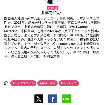
監修者
井藤尚武先生
医療法人社団斗南堂八王子クリニック新町院長。日本外科学会専
門医。2013年、愛知医科大学医学部卒業。東京女子医科大学東医
療センター、中通総合病院、流山中央病院、Weill Cornell
Medicine（米国留学）を経て2021年から八王子クリニック新町の
院長となる。消化器の外来診療、肛門病の日帰り手術、消化器内
視鏡をはじめ、健診や人間ドックなどの予防医学、在宅医療に従
事している。また、AIを得意としComputer visonによる転倒検知
システム、院内の予約システム、人間ドックのコメント作成シス
テムなどを現場の視点で自らが作成している。専門分野は一般外
科、消化器全般、肛門病、AI関連業務。
#ライフスタイル
#美容・健康
#ヘルスケア