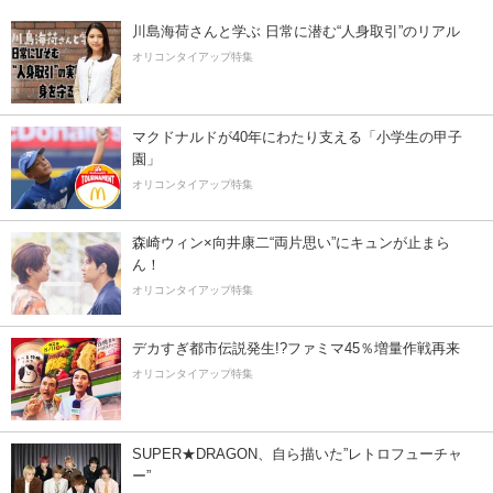
川島海荷さんと学ぶ 日常に潜む“人身取引”のリアル
オリコンタイアップ特集
マクドナルドが40年にわたり支える「小学生の甲子
園」
オリコンタイアップ特集
森崎ウィン×向井康二“両片思い”にキュンが止まら
ん！
オリコンタイアップ特集
デカすぎ都市伝説発生!?ファミマ45％増量作戦再来
オリコンタイアップ特集
SUPER★DRAGON、自ら描いた”レトロフューチャ
ー”