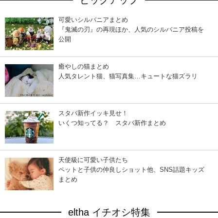
可愛いシルバニアまとめ
『鬼滅の刃』の再現ほか、人気のシルバニア投稿を
公開
癒やしの猫まとめ
人気タレント猫、猫写真集…キュートな猫ズラリ
スタバ新作イッキ見せ！
いくつ知ってる？ スタバ新作まとめ
天使級に可愛い子供たち
ペットと子供の仲良しショット他、SNS話題キッズ
まとめ
eltha イチオシ特集