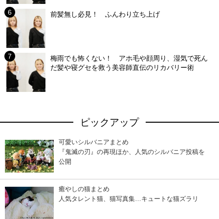
前髪無し必見！ ふんわり立ち上げ
梅雨でも怖くない！ アホ毛や顔周り、湿気で死ん
だ髪や寝グセを救う美容師直伝のリカバリー術
ピックアップ
可愛いシルバニアまとめ
『鬼滅の刃』の再現ほか、人気のシルバニア投稿を
公開
癒やしの猫まとめ
人気タレント猫、猫写真集…キュートな猫ズラリ