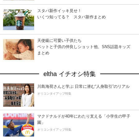
スタバ新作イッキ見せ！
いくつ知ってる？ スタバ新作まとめ
天使級に可愛い子供たち
ペットと子供の仲良しショット他、SNS話題キッズ
まとめ
eltha イチオシ特集
川島海荷さんと学ぶ 日常に潜む“人身取引”のリアル
オリコンタイアップ特集
マクドナルドが40年にわたり支える「小学生の甲子
園」
オリコンタイアップ特集