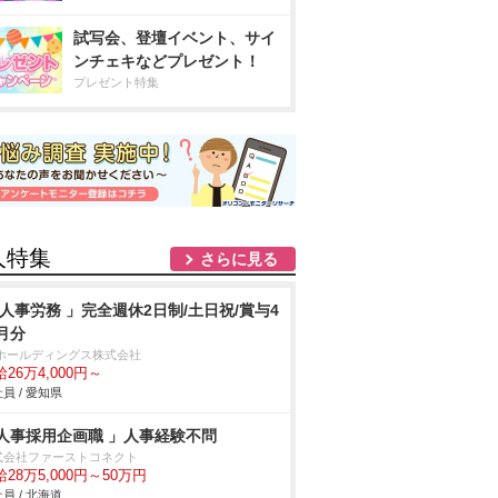
試写会、登壇イベント、サイ
ンチェキなどプレゼント！
プレゼント特集
人特集
さらに見る
 人事労務 」完全週休2日制/土日祝/賞与4
月分
Tホールディングス株式会社
26万4,000円～
員 / 愛知県
人事採用企画職 」人事経験不問
式会社ファーストコネクト
28万5,000円～50万円
員 / 北海道