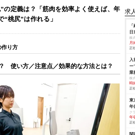
尻”の定義は？「筋肉を効率よく使えば、年
求
で“桃尻”は作れる」
「
日
株
月給
の作り方
正社
入
は？ 使い方／注意点／効果的な方法とは？
ー
業務
株
時給
正社
東
年
ク
年
正社
関