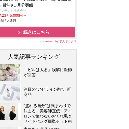
」賞与6ヵ月分実績
電プラント株式会社
23万6,000円～
員 / 大阪府
続きはこちら
sponsored by 求人ボックス
人気記事ランキング
「ピルは太る」誤解に医師
が回答
注目の“アゼライン酸”、新
商品
“盛れる自分”は顔まわりで
決まる 美容師直伝！アイ
ロンで迷わないおくれ毛＆
サイドバング簡単セット術