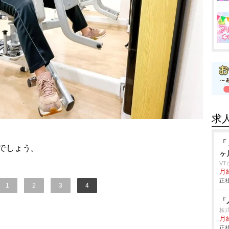
求
「
いでしょう。
ヶ
V
月給
正社
1
2
3
4
「
株
月給
正社