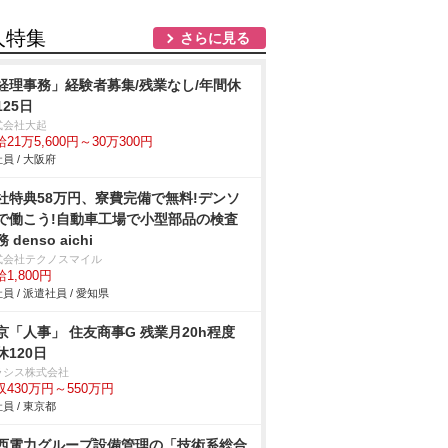
人特集
さらに見る
経理事務」経験者募集/残業なし/年間休
125日
式会社大起
21万5,600円～30万300円
員 / 大阪府
社特典58万円、寮費完備で無料!デンソ
で働こう!自動車工場で小型部品の検査
 denso aichi
式会社テクノスマイル
1,800円
員 / 派遣社員 / 愛知県
京「人事」 住友商事G 残業月20h程度
休120日
ラシス株式会社
収430万円～550万円
員 / 東京都
西電力グループ設備管理の「技術系総合