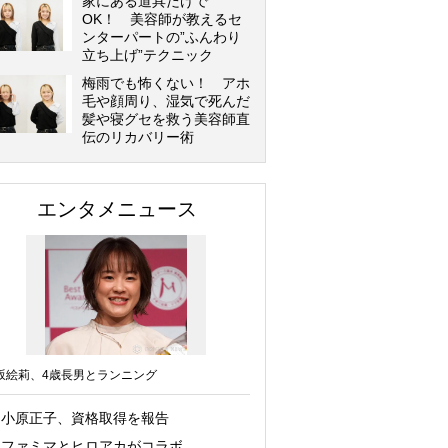
家にある道具だけで
OK！ 美容師が教えるセ
ンターパートの”ふんわり
立ち上げ”テクニック
梅雨でも怖くない！ アホ
毛や顔周り、湿気で死んだ
髪や寝グセを救う美容師直
伝のリカバリー術
エンタメニュース
坂絵莉、4歳長男とランニング
小原正子、資格取得を報告
ファミマとヒロアカがコラボ