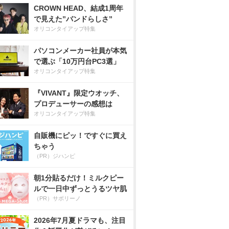
CROWN HEAD、結成1周年
で見えた”バンドらしさ”
オリコンタイアップ特集
パソコンメーカー社員が本気
で選ぶ「10万円台PC3選」
オリコンタイアップ特集
『VIVANT』限定ウオッチ、
プロデューサーの感想は
オリコンタイアップ特集
自販機にピッ！ですぐに買え
ちゃう
（PR）ジハンピ
朝1分貼るだけ！ミルクピー
ルで一日中ずっとうるツヤ肌
（PR）サボリーノ
2026年7月夏ドラマも、注目