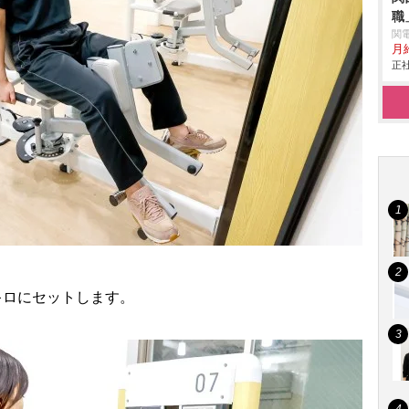
職
関
月給
正社
キロにセットします。