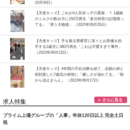
10月04日）
【天使キッズ】これが4人目末っ子の貫禄…？ 1歳娘
のミルクの飲み方に150万再生「多分前世の記憶残っ
てる」「漂う大物感」 （2023年09月25日）
【天使キッズ】手を振る警察官に深々とお辞儀＆拍
手する1歳児に380万再生「これは可愛すぎて事件」
（2023年09月13日）
【天使キッズ】4年間の不妊治療を経て…念願の弟と
初対面した7歳兄の表情に「優しさが溢れてる」「朝
から涙止まらん」 （2023年08月17日）
さらに見る
求人特集
プライム上場グループの「人事」年休120日以上 完全土日
祝