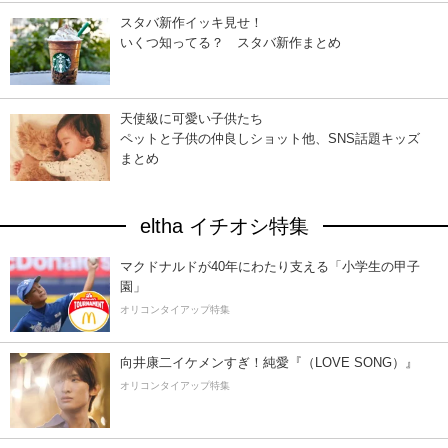
スタバ新作イッキ見せ！
いくつ知ってる？ スタバ新作まとめ
天使級に可愛い子供たち
ペットと子供の仲良しショット他、SNS話題キッズ
まとめ
eltha イチオシ特集
マクドナルドが40年にわたり支える「小学生の甲子
園」
オリコンタイアップ特集
向井康二イケメンすぎ！純愛『（LOVE SONG）』
オリコンタイアップ特集