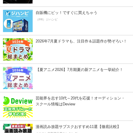
自販機にピッ！ですぐに買えちゃう
（PR）ジハンピ
2026年7月夏ドラマも、注目作＆話題作が勢ぞろい！
【夏アニメ2026】7月期夏の新アニメを一挙紹介！
芸能界を志す10代～20代を応援！オーディション・
スクール情報はDeview
漫画読み放題サブスクおすすめ11選【徹底比較】