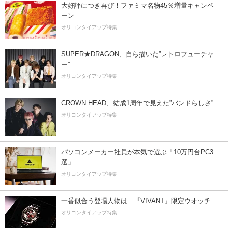
大好評につき再び！ファミマ名物45％増量キャンペ
ーン
オリコンタイアップ特集
SUPER★DRAGON、自ら描いた”レトロフューチャ
ー”
オリコンタイアップ特集
CROWN HEAD、結成1周年で見えた”バンドらしさ”
オリコンタイアップ特集
パソコンメーカー社員が本気で選ぶ「10万円台PC3
選」
オリコンタイアップ特集
一番似合う登場人物は…『VIVANT』限定ウオッチ
オリコンタイアップ特集