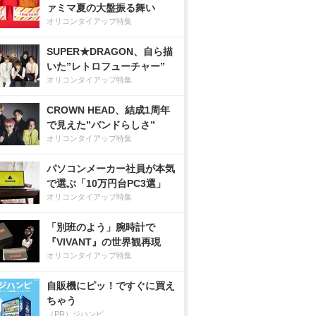
ァミマ夏の大盤振る舞い
オリコンタイアップ特集
SUPER★DRAGON、自ら描
いた”レトロフューチャー”
オリコンタイアップ特集
CROWN HEAD、結成1周年
で見えた”バンドらしさ”
オリコンタイアップ特集
パソコンメーカー社員が本気
で選ぶ「10万円台PC3選」
オリコンタイアップ特集
「別班のよう」腕時計で
『VIVANT』の世界観再現
オリコンタイアップ特集
自販機にピッ！ですぐに買え
ちゃう
（PR）ジハンピ