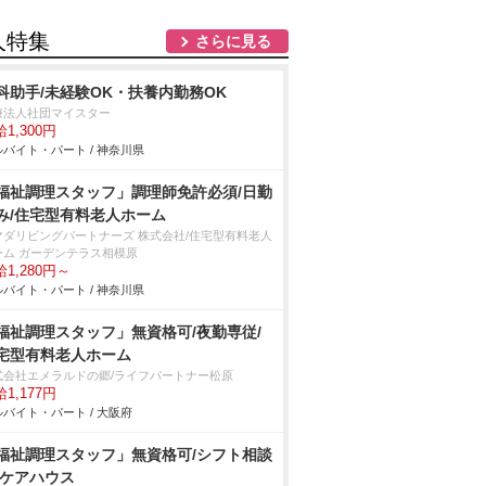
人特集
さらに見る
科助手/未経験OK・扶養内勤務OK
療法人社団マイスター
1,300円
バイト・パート / 神奈川県
福祉調理スタッフ」調理師免許必須/日勤
み/住宅型有料老人ホーム
マダリビングパートナーズ 株式会社/住宅型有料老人
ーム ガーデンテラス相模原
1,280円～
バイト・パート / 神奈川県
福祉調理スタッフ」無資格可/夜勤専従/
宅型有料老人ホーム
式会社エメラルドの郷/ライフパートナー松原
1,177円
バイト・パート / 大阪府
福祉調理スタッフ」無資格可/シフト相談
/ケアハウス