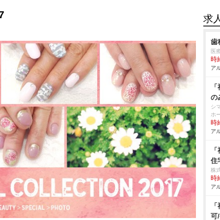
7
求
歯
医
時給
アル
「
の
シ
ホ
時給
アル
「
住
株
時給
アル
「
可