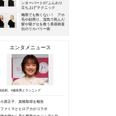
ンターパートの”ふんわり
立ち上げ”テクニック
梅雨でも怖くない！ アホ
毛や顔周り、湿気で死んだ
髪や寝グセを救う美容師直
伝のリカバリー術
エンタメニュース
坂絵莉、4歳長男とランニング
小原正子、資格取得を報告
ファミマとヒロアカがコラボ