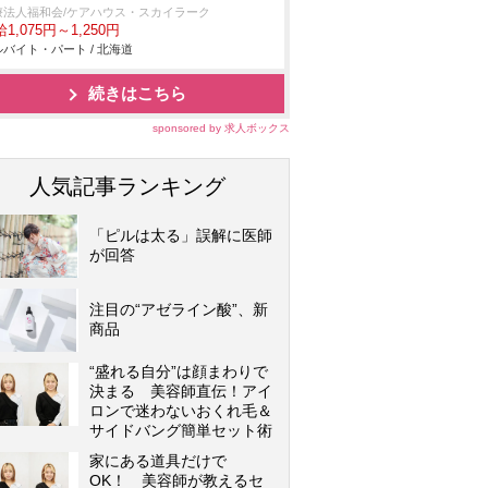
療法人福和会/ケアハウス・スカイラーク
1,075円～1,250円
バイト・パート / 北海道
続きはこちら
sponsored by 求人ボックス
人気記事ランキング
「ピルは太る」誤解に医師
が回答
注目の“アゼライン酸”、新
商品
“盛れる自分”は顔まわりで
決まる 美容師直伝！アイ
ロンで迷わないおくれ毛＆
サイドバング簡単セット術
家にある道具だけで
OK！ 美容師が教えるセ