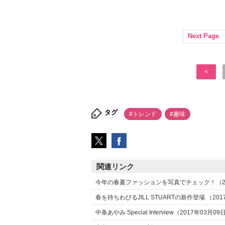
Next Page
<
タグ
#トレンド
#趣味
関連リンク
今年の春夏ファッションを写真でチェック！（20
春を待ちわびるJILL STUARTの新作登場 （201
中条あやみ Special Interview（2017年03月09