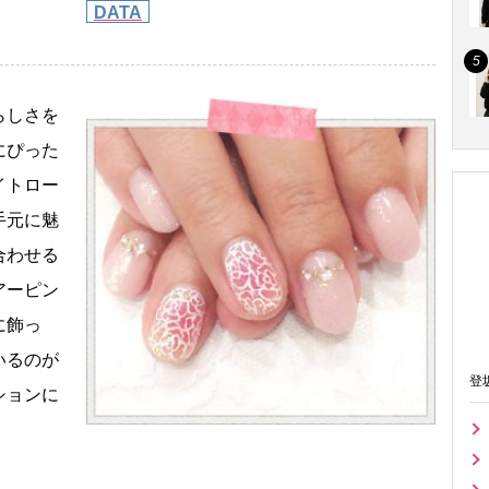
DATA
らしさを
にぴった
イトロー
手元に魅
合わせる
アーピン
に飾っ
いるのが
登
ションに