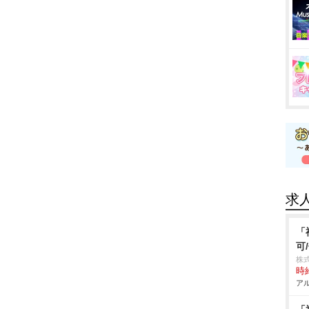
求
「
可
株
時給
アル