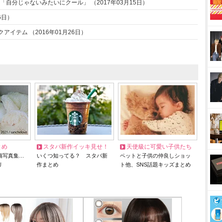
自分じゃないみたいにクール」 （2017年03月15日）
26日）
クアイテム （2016年01月26日）
とめ
スタバ新作イッキ見せ！
天使級に可愛い子供たち
猫写真集…
いくつ知ってる？ スタバ新
ペットと子供の仲良しショッ
リ
作まとめ
ト他、SNS話題キッズまとめ