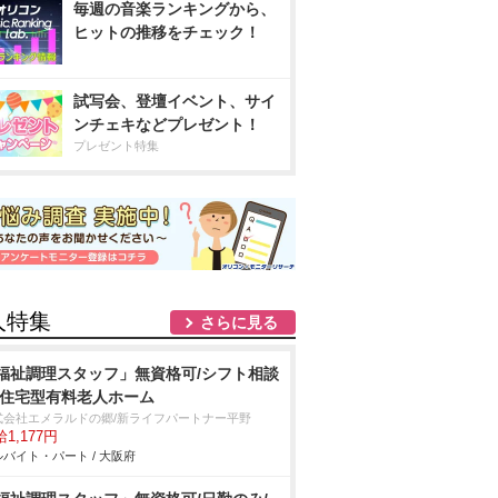
毎週の音楽ランキングから、
ヒットの推移をチェック！
試写会、登壇イベント、サイ
ンチェキなどプレゼント！
プレゼント特集
人特集
さらに見る
福祉調理スタッフ」無資格可/シフト相談
/住宅型有料老人ホーム
式会社エメラルドの郷/新ライフパートナー平野
1,177円
バイト・パート / 大阪府