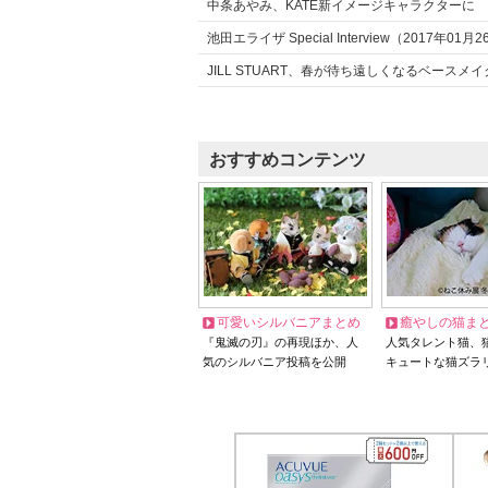
中条あやみ、KATE新イメージキャラクターに 「
池田エライザ Special Interview（2017年01月
JILL STUART、春が待ち遠しくなるベースメイ
おすすめコンテンツ
可愛いシルバニアまとめ
癒やしの猫ま
『鬼滅の刃』の再現ほか、人
人気タレント猫、
気のシルバニア投稿を公開
キュートな猫ズラ